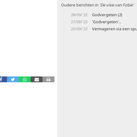
Oudere berichten in
'De visie van Fobie'
28/09/'23
Godvergeten (2)
27/09/'23
'Godvergeten'...
23/09/'23
Vermageren via een spu