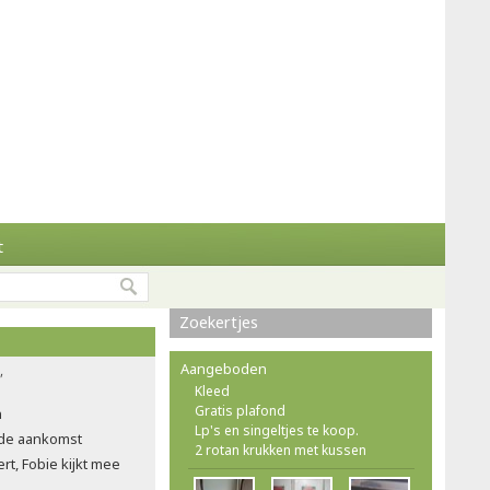
t
Zoekertjes
Aangeboden
'
Kleed
Gratis plafond
n
Lp's en singeltjes te koop.
n de aankomst
2 rotan krukken met kussen
t, Fobie kijkt mee