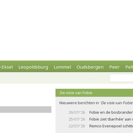
-Eksel
Leopoldsburg
Lommel
Oudsbergen
Peer
Pel
De visie van Fobie
Nieuwere berichten in
'De visie van Fobie
26/07/'26
Fobie en de bosbrande
25/07/'26
Fobie ziet ‘diarrhée’ aa
22/07/'26
Remco Evenepoel schitter