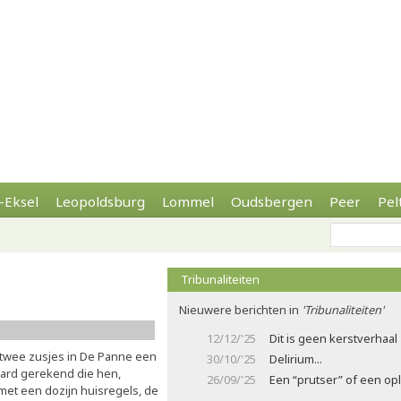
-Eksel
Leopoldsburg
Lommel
Oudsbergen
Peer
Pel
Tribunaliteiten
Nieuwere berichten in
'Tribunaliteiten'
12/12/'25
Dit is geen kerstverhaal
twee zusjes in De Panne een
30/10/'25
Delirium...
aard gerekend die hen,
26/09/'25
Een “prutser” of een opl
et een dozijn huisregels, de