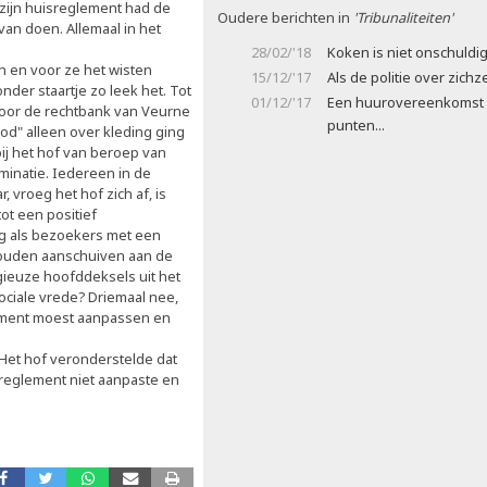
zijn huisreglement had de
Oudere berichten in
'Tribunaliteiten'
an doen. Allemaal in het
28/02/'18
Koken is niet onschuldi
en en voor ze het wisten
15/12/'17
Als de politie over zichze
nder staartje zo leek het. Tot
01/12/'17
Een huurovereenkomst 
 voor de rechtbank van Veurne
punten...
d" alleen over kleding ging
ij het hof van beroep van
minatie. Iedereen in de
 vroeg het hof zich af, is
t een positief
ng als bezoekers met een
zouden aanschuiven aan de
gieuze hoofddeksels uit het
sociale vrede? Driemaal nee,
lement moest aanpassen en
Het hof veronderstelde dat
jn reglement niet aanpaste en