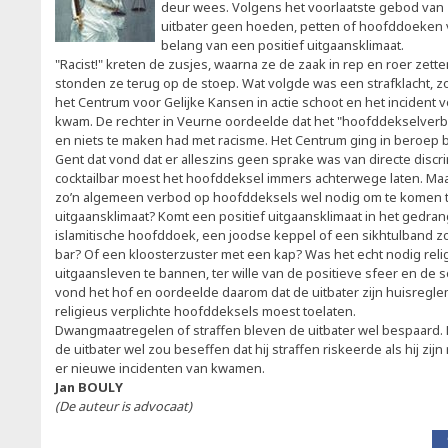
deur wees. Volgens het voorlaatste gebod van 
uitbater geen hoeden, petten of hoofddoeken v
belang van een positief uitgaansklimaat.
"Racist!" kreten de zusjes, waarna ze de zaak in rep en roer zett
stonden ze terug op de stoep. Wat volgde was een strafklacht, zo
het Centrum voor Gelijke Kansen in actie schoot en het incident
kwam. De rechter in Veurne oordeelde dat het "hoofddekselverbo
en niets te maken had met racisme. Het Centrum ging in beroep b
Gent dat vond dat er alleszins geen sprake was van directe discri
cocktailbar moest het hoofddeksel immers achterwege laten. Maar,
zo’n algemeen verbod op hoofddeksels wel nodig om te komen to
uitgaansklimaat? Komt een positief uitgaansklimaat in het gedra
islamitische hoofddoek, een joodse keppel of een sikhtulband 
bar? Of een kloosterzuster met een kap? Was het echt nodig reli
uitgaansleven te bannen, ter wille van de positieve sfeer en de 
vond het hof en oordeelde daarom dat de uitbater zijn huisreg
religieus verplichte hoofddeksels moest toelaten.
Dwangmaatregelen of straffen bleven de uitbater wel bespaard. 
de uitbater wel zou beseffen dat hij straffen riskeerde als hij zi
er nieuwe incidenten van kwamen.
Jan BOULY
(De auteur is advocaat)