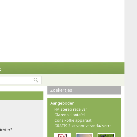
t
Zoekertjes
Aangeboden
FM stereo receiver
Glazen salontafel
Cona koffie apparaat
GRATIS 2-zit voor veranda/ serre.
ichter?