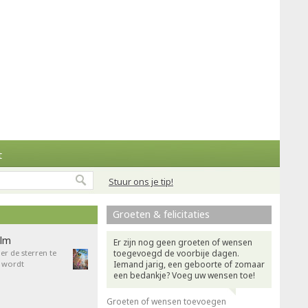
t
Stuur ons je tip!
Groeten & felicitaties
ilm
Er zijn nog geen groeten of wensen
r de sterren te
toegevoegd de voorbije dagen.
 wordt
Iemand jarig, een geboorte of zomaar
een bedankje? Voeg uw wensen toe!
Groeten of wensen toevoegen