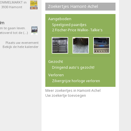
ROMMELMARKT in
Zoekertjes Hamont-Achel
4, 3930 Hamont
Aangeboden
ilm
Speelgoed paardjes
en te gaan leven.
2 Fischer-Price Walkie- Talkie's
overd tot de (…)
Plaats uw evenement
Bekijk de hele kalender
Gezocht
Dringend auto's gezocht!
Verloren
Zilvergrijze horloge verloren
Meer zoekertjes in Hamont-Achel
Uw zoekertje toevoegen