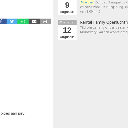
Morgen
Zondag 9 augustus 
9
en rond zaal 'De Burg' burg 3
van 9.00h (…)
Augustus
Rental Family Openluchtf
Woensdag
Tijd om zahalig onder de sterr
12
Monastery Garden wordt omget
Augustus
ities aan jury