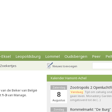
-Eksel
Leopoldsburg
Lommel
Oudsbergen
Peer
Pel
Zoekertjes
Nieuws toevoegen
Kalender Hamont-Achel
Zootropolis 2 Openluchtf
Zaterdag
van de Beker van België
Vandaag
Tijd om zahalig onde
8
et
1-3
van Manage.
gaan leven. Monastery Garden
omgetoverd tot de (…)
Augustus
Rommelmarkt "De Burg"
Zondag