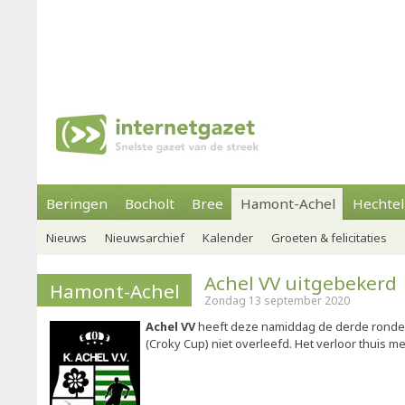
Beringen
Bocholt
Bree
Hamont-Achel
Hechtel
Nieuws
Nieuwsarchief
Kalender
Groeten & felicitaties
Achel VV uitgebekerd
Hamont-Achel
Zondag 13 september 2020
Achel VV
heeft deze namiddag de derde ronde 
(Croky Cup) niet overleefd. Het verloor thuis m