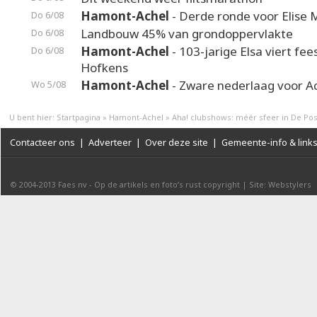
Hamont-Achel
- Derde ronde voor Elise 
Do 6/08
Landbouw 45% van grondoppervlakte
Do 6/08
Hamont-Achel
- 103-jarige Elsa viert fee
Do 6/08
Hofkens
Hamont-Achel
- Zware nederlaag voor A
Wo 5/08
U bent hier:
Startpagina
»
Hamont-Achel
»
Aha! clubshows: méér sfeer in De Po
Contacteer ons
|
Adverteer
|
Over deze site
|
Gemeente-info & link
© 2004-2013
Faes nv
-
Op de artikels en foto’s rust copyright
|
Site: Webstylers