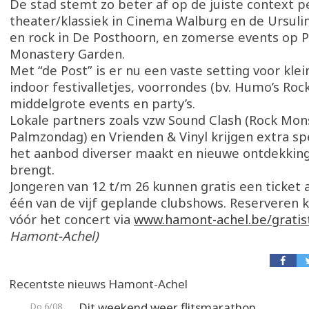
De stad stemt zo beter af op de juiste context p
theater/klassiek in Cinema Walburg en de Ursuli
en rock in De Posthoorn, en zomerse events op P
Monastery Garden.
Met “de Post” is er nu een vaste setting voor kle
indoor festivalletjes, voorrondes (bv. Humo’s Rock 
middelgrote events en party’s.
Lokale partners zoals vzw Sound Clash (Rock Mons
Palmzondag) en Vrienden & Vinyl krijgen extra s
het aanbod diverser maakt en nieuwe ontdekking
brengt.
Jongeren van 12 t/m 26 kunnen gratis een ticket
één van de vijf geplande clubshows. Reserveren k
vóór het concert via
www.hamont-achel.be/gratis
Hamont-Achel)
Recentste nieuws Hamont-Achel
Dit weekend weer flitsmarathon
Do 6/08