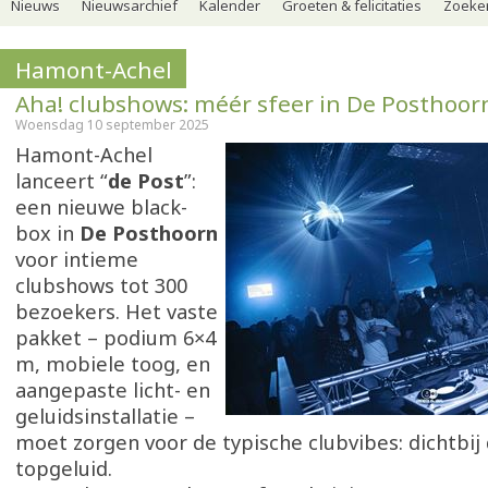
Nieuws
Nieuwsarchief
Kalender
Groeten & felicitaties
Zoeker
Hamont-Achel
Aha! clubshows: méér sfeer in De Posthoor
Woensdag 10 september 2025
Hamont-Achel
lanceert “
de Post
”:
een nieuwe black-
box in
De Posthoorn
voor intieme
clubshows tot 300
bezoekers. Het vaste
pakket – podium 6×4
m, mobiele toog, en
aangepaste licht- en
geluidsinstallatie –
moet zorgen voor de typische clubvibes: dichtbij 
topgeluid.