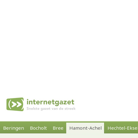
Beringen
Bocholt
Bree
Hamont-Achel
Hechtel-Ekse