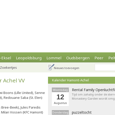
-Eksel
Leopoldsburg
Lommel
Oudsbergen
Peer
Pel
Zoekertjes
Nieuws toevoegen
r Achel VV
Kalender Hamont-Achel
Rental Family Openluchtf
Woensdag
wi Boons (Lille United), Senne
Tijd om zahalig onder de sterr
12
), Redouane Saba (St. Elen)
Monastery Garden wordt omget
Augustus
S Bree-Beek), Jules Paredis
, Milan Vossen (KFC Hamont)
puzzeltocht
Donderdag