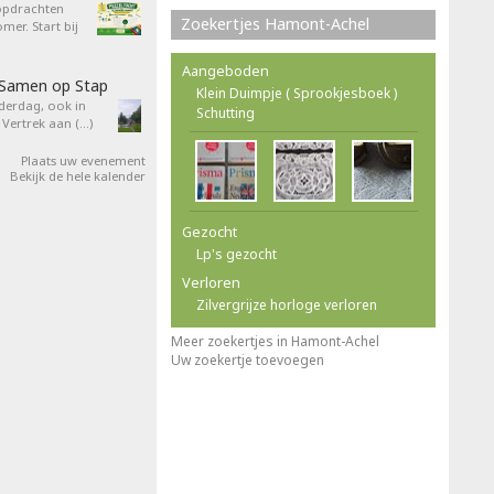
opdrachten
Zoekertjes Hamont-Achel
er. Start bij
Aangeboden
 Samen op Stap
Klein Duimpje ( Sprookjesboek )
derdag, ook in
Schutting
 Vertrek aan (…)
Plaats uw evenement
Bekijk de hele kalender
Gezocht
Lp's gezocht
Verloren
Zilvergrijze horloge verloren
Meer zoekertjes in Hamont-Achel
Uw zoekertje toevoegen