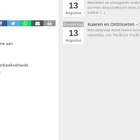
Wandelen en uitdagende zoek
13
vormen de puzzeltocht deze zom
bakker (…)
Augustus
Kuieren en Ontmoeten –
Donderdag
Wandelgroep Achel Iedere don
13
vakanties, van 10u30 tot 11u30.
Augustus
ene aan
erbeekseheide
s