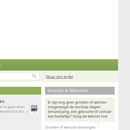
t
Stuur ons je tip!
Groeten & felicitaties
ilm
Er zijn nog geen groeten of wensen
en te gaan leven.
toegevoegd de voorbije dagen.
overd tot de (…)
Iemand jarig, een geboorte of zomaar
een bedankje? Voeg uw wensen toe!
Groeten of wensen toevoegen