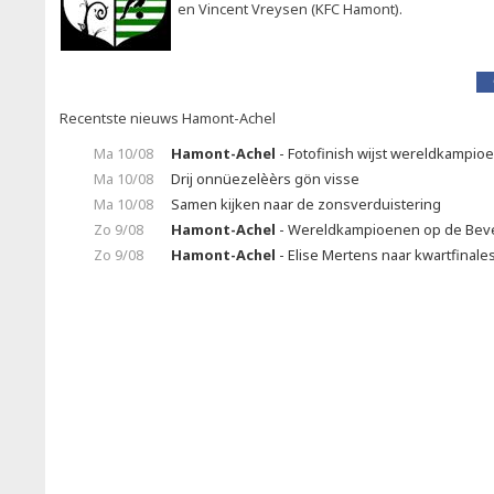
en Vincent Vreysen (KFC Hamont).
Recentste nieuws Hamont-Achel
Ma 10/08
Hamont-Achel
- Fotofinish wijst wereldkampio
Ma 10/08
Drij onnüezelèèrs gön visse
Ma 10/08
Samen kijken naar de zonsverduistering
Zo 9/08
Hamont-Achel
- Wereldkampioenen op de Bev
Zo 9/08
Hamont-Achel
- Elise Mertens naar kwartfinale