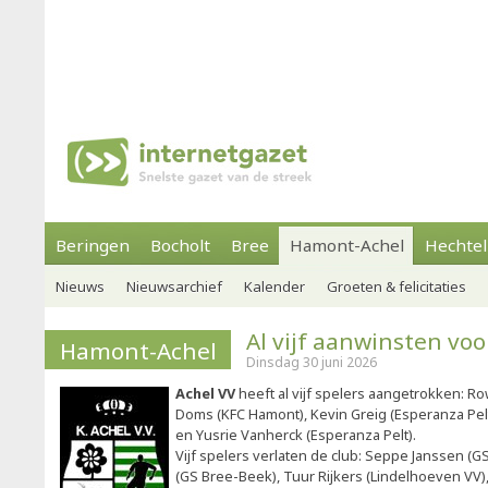
Beringen
Bocholt
Bree
Hamont-Achel
Hechtel
Nieuws
Nieuwsarchief
Kalender
Groeten & felicitaties
Al vijf aanwinsten voo
Hamont-Achel
Dinsdag 30 juni 2026
Achel VV
heeft al vijf spelers aangetrokken: Ro
Doms (KFC Hamont), Kevin Greig (Esperanza Pelt
en Yusrie Vanherck (Esperanza Pelt).
Vijf spelers verlaten de club: Seppe Janssen (G
(GS Bree-Beek), Tuur Rijkers (Lindelhoeven VV)