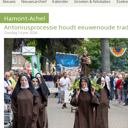
Nieuws
Nieuwsarchief
Kalender
Groeten & felicitaties
Zoeker
Hamont-Achel
Antoniusprocessie houdt eeuwenoude trad
Zondag 14 juni 2026