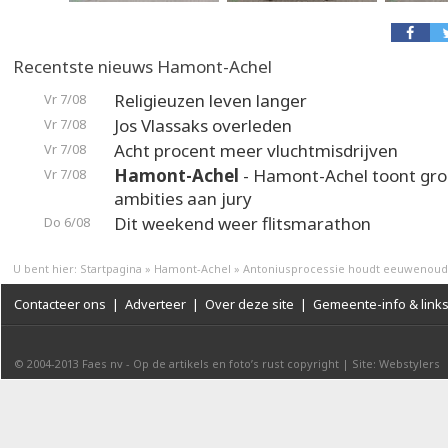
Recentste nieuws Hamont-Achel
Religieuzen leven langer
Vr 7/08
Jos Vlassaks overleden
Vr 7/08
Acht procent meer vluchtmisdrijven
Vr 7/08
Hamont-Achel
- Hamont-Achel toont gr
Vr 7/08
ambities aan jury
Dit weekend weer flitsmarathon
Do 6/08
U bent hier:
Startpagina
»
Hamont-Achel
»
Antoniusprocessie houdt eeuwenoude
Contacteer ons
|
Adverteer
|
Over deze site
|
Gemeente-info & link
© 2004-2013
Faes nv
-
Op de artikels en foto’s rust copyright
|
Site: Webstylers