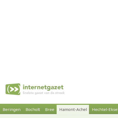
Beringen
Bocholt
Bree
Hamont-Achel
Hechtel-Ekse