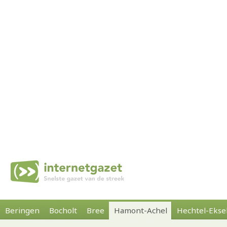
Beringen
Bocholt
Bree
Hamont-Achel
Hechtel-Ekse