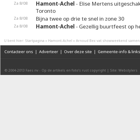
Hamont-Achel
- Elise Mertens uitgeschak
Za 8/08
Toronto
Bijna twee op drie te snel in zone 30
Za 8/08
Hamont-Achel
- Gezellig buurtfeest op 
Za 8/08
U bent hier:
Startpagina
»
Hamont-Achel
»
Arnoud Bex vat showweekend samen
Contacteer ons
|
Adverteer
|
Over deze site
|
Gemeente-info & link
© 2004-2013
Faes nv
-
Op de artikels en foto’s rust copyright
|
Site: Webstylers