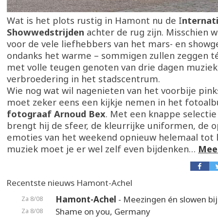
Wat is het plots rustig in Hamont nu de I
nternat
Showwedstrijden
achter de rug zijn. Misschien w
voor de vele liefhebbers van het mars- en showg
ondanks het warme – sommigen zullen zeggen t
met volle teugen genoten van drie dagen muziek
verbroedering in het stadscentrum.
Wie nog wat wil nagenieten van het voorbije pin
moet zeker eens een kijkje nemen in het fotoal
fotograaf Arnoud Bex
. Met een knappe selecti
brengt hij de sfeer, de kleurrijke uniformen, de 
emoties van het weekend opnieuw helemaal tot 
muziek moet je er wel zelf even bijdenken…
Meer
Recentste nieuws Hamont-Achel
Hamont-Achel
- Meezingen én slowen bij
Za 8/08
Shame on you, Germany
Za 8/08