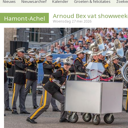
Nieuws
Nieuwsarchief
Kalender
Groeten & felicitaties
Zoeker
Arnoud Bex vat showwee
Hamont-Achel
Woensdag 27 mei 2026