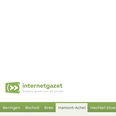
Beringen
Bocholt
Bree
Hamont-Achel
Hechtel-Ekse