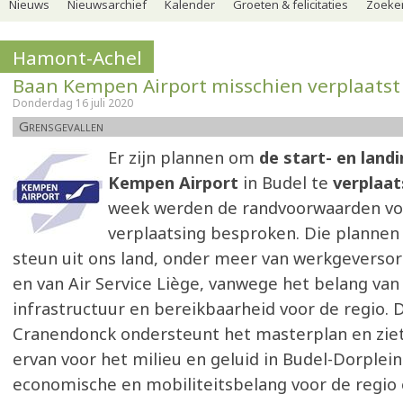
Nieuws
Nieuwsarchief
Kalender
Groeten & felicitaties
Zoeker
Hamont-Achel
Baan Kempen Airport misschien verplaatst
Donderdag 16 juli 2020
Grensgevallen
Er zijn plannen om
de start- en land
Kempen Airport
in Budel te
verplaa
week werden de randvoorwaarden vo
verplaatsing besproken. Die plannen 
steun uit ons land, onder meer van werkgeverso
en van Air Service Liège, vanwege het belang va
infrastructuur en bereikbaarheid voor de regio
Cranendonck ondersteunt het masterplan en ziet
ervan voor het milieu en geluid in Budel-Dorplei
economische en mobiliteitsbelang voor de regio 