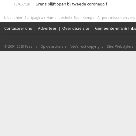
13/07/'20
'Grens blijft open bij tweede coronagolf'
U bent hier:
Startpagina
»
Hamont-Achel
»
Baan Kempen Airport misschien verpl
Contacteer ons
|
Adverteer
|
Over deze site
|
Gemeente-info & link
© 2004-2013
Faes nv
-
Op de artikels en foto’s rust copyright
|
Site: Webstylers