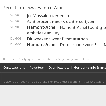
Recentste nieuws Hamont-Achel
Jos Vlassaks overleden
Vr 7/08
Acht procent meer vluchtmisdrijven
Vr 7/08
Hamont-Achel
- Hamont-Achel toont gr
Vr 7/08
ambities aan jury
Dit weekend weer flitsmarathon
Do 6/08
Hamont-Achel
- Derde ronde voor Elise 
Do 6/08
U bent hier:
Startpagina
»
Hamont-Achel
»
Belgen opgepakt in Budel
Contacteer ons
|
Adverteer
|
Over deze site
|
Gemeente-info & link
© 2004-2013
Faes nv
-
Op de artikels en foto’s rust copyright
|
Site: Webstylers