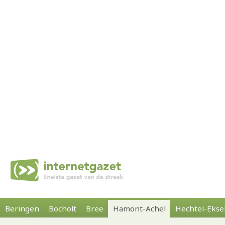
Beringen
Bocholt
Bree
Hamont-Achel
Hechtel-Ekse