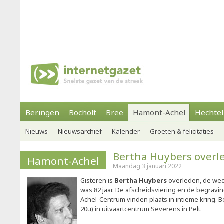
Beringen
Bocholt
Bree
Hamont-Achel
Hechtel
Nieuws
Nieuwsarchief
Kalender
Groeten & felicitaties
Bertha Huybers overl
Hamont-Achel
Maandag 3 januari 2022
Gisteren is
Bertha Huybers
overleden, de we
was 82 jaar. De afscheidsviering en de begravin
Achel-Centrum vinden plaats in intieme kring. 
20u) in uitvaartcentrum Severens in Pelt.