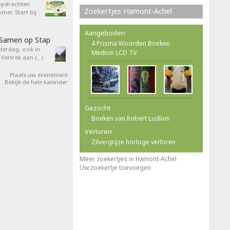
opdrachten
Zoekertjes Hamont-Achel
er. Start bij
Aangeboden
 Samen op Stap
4 Prisma Woorden Boeken
derdag, ook in
Medion LCD TV
 Vertrek aan (…)
Plaats uw evenement
Bekijk de hele kalender
Gezocht
Boeken van Robert Ludlum
Verloren
Zilvergrijze horloge verloren
Meer zoekertjes in Hamont-Achel
Uw zoekertje toevoegen