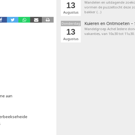
Wandelen en uitdagende zoek
13
vormen de puzzeltocht deze zom
bakker (…)
Augustus
Kuieren en Ontmoeten –
Donderdag
Wandelgroep Achel Iedere don
13
vakanties, van 10u30 tot 11u30.
Augustus
ene aan
erbeekseheide
s