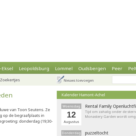
-Eksel
Leopoldsburg
Lommel
Oudsbergen
Peer
Pel
Zoekertjes
Nieuws toevoegen
eden
Kalender Hamont-Achel
Rental Family Openluchtf
Woensdag
duwe van Toon Seutens. Ze
Tijd om zahalig onder de sterr
12
g op de begraafplaats in
Monastery Garden wordt omget
Begroeting: donderdag (19;30-
Augustus
puzzeltocht
Donderdag