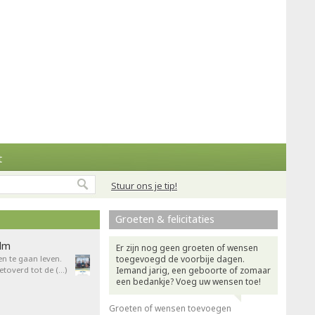
t
Stuur ons je tip!
Groeten & felicitaties
ilm
Er zijn nog geen groeten of wensen
en te gaan leven.
toegevoegd de voorbije dagen.
overd tot de (…)
Iemand jarig, een geboorte of zomaar
een bedankje? Voeg uw wensen toe!
Groeten of wensen toevoegen