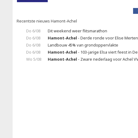
Recentste nieuws Hamont-Achel
Do 6/08
Dit weekend weer flitsmarathon
Do 6/08
Hamont-Achel
- Derde ronde voor Elise Merte
Do 6/08
Landbouw 45% van grondoppervlakte
Do 6/08
Hamont-Achel
- 103-jarige Elsa viert feest in 
Wo 5/08
Hamont-Achel
- Zware nederlaag voor Achel V