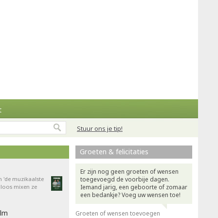
t
Stuur ons je tip!
Groeten & felicitaties
Er zijn nog geen groeten of wensen
n 'de muzikaalste
toegevoegd de voorbije dagen.
dloos mixen ze
Iemand jarig, een geboorte of zomaar
een bedankje? Voeg uw wensen toe!
ilm
Groeten of wensen toevoegen