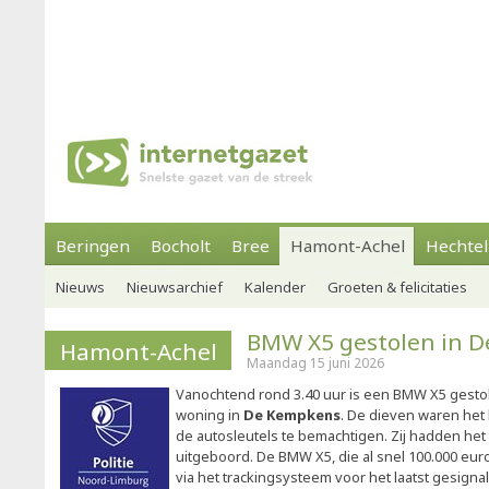
Beringen
Bocholt
Bree
Hamont-Achel
Hechtel
Nieuws
Nieuwsarchief
Kalender
Groeten & felicitaties
BMW X5 gestolen in 
Hamont-Achel
Maandag 15 juni 2026
Vanochtend rond 3.40 uur is een BMW X5 gestol
woning in
De Kempkens
. De dieven waren he
de autosleutels te bemachtigen. Zij hadden het
uitgeboord. De BMW X5, die al snel 100.000 euro
via het trackingsysteem voor het laatst gesigna