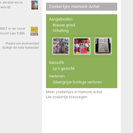
 de sterren te
Zoekertjes Hamont-Achel
 wordt
Aangeboden
Blauwe grind
RKT in en rond
Schutting
amont van 9.00h
Plaats uw evenement
Bekijk de hele kalender
Gezocht
Lp's gezocht
Verloren
Zilvergrijze horloge verloren
Meer zoekertjes in Hamont-Achel
Uw zoekertje toevoegen