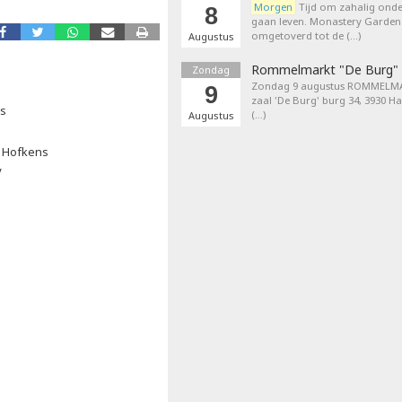
Morgen
Tijd om zahalig onder
8
gaan leven. Monastery Garden
omgetoverd tot de (…)
Augustus
Rommelmarkt "De Burg"
Zondag
Zondag 9 augustus ROMMELMA
9
zaal 'De Burg' burg 34, 3930 H
ns
(…)
Augustus
De Hofkens
V