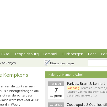
-Eksel
Leopoldsburg
Lommel
Oudsbergen
Peer
Pel
Zoekertjes
Nieuws toevoegen
De Kempkens
Kalender Hamont-Achel
Parkies: Bram & Lennert
Vrijdag
en van de oprit van een
Vandaag
Bram en Lennert zij
7
t huis binnengedrongen om
jukebox van Vlaanderen'. Naa
 slot van de achterdeur
bekende klassiekers (…)
Augustus
 kost, werd kort voor 4 uur
leerd in Weert.
Zootropolis 2 Openluchtf
Zaterdag