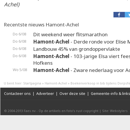
Achel)
Recentste nieuws Hamont-Achel
Dit weekend weer flitsmarathon
Do 6/08
Hamont-Achel
- Derde ronde voor Elise 
Do 6/08
Landbouw 45% van grondoppervlakte
Do 6/08
Hamont-Achel
- 103-jarige Elsa viert fee
Do 6/08
Hofkens
Hamont-Achel
- Zware nederlaag voor A
Wo 5/08
U bent hier:
Startpagina
»
Hamont-Achel
»
Boekenverkoop in bib tijdens Dorpsfe
Contacteer ons
|
Adverteer
|
Over deze site
|
Gemeente-info & link
© 2004-2013
Faes nv
-
Op de artikels en foto’s rust copyright
|
Site: Webstylers