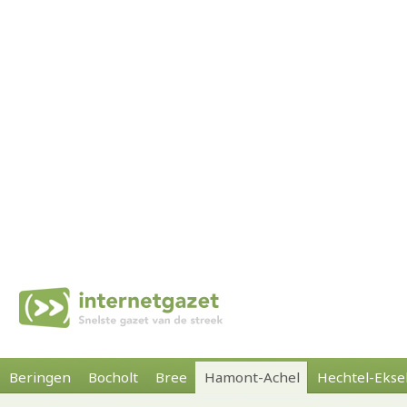
Beringen
Bocholt
Bree
Hamont-Achel
Hechtel-Ekse