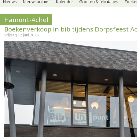
Nieuws
Nieuwsarchief
Kalender
Groeten & felicitaties
Zoeker
Hamont-Achel
Boekenverkoop in bib tijdens Dorpsfeest A
Vrijdag 12 juni 2026