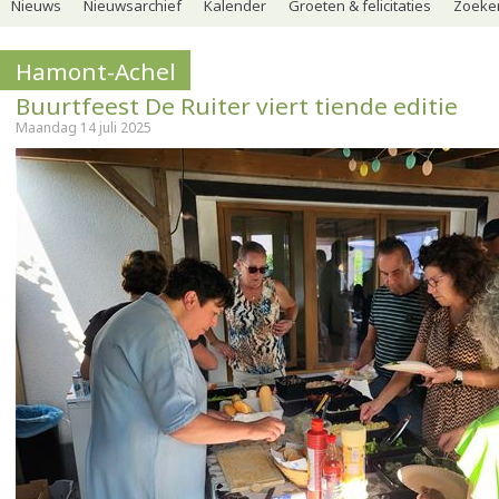
Nieuws
Nieuwsarchief
Kalender
Groeten & felicitaties
Zoeker
Hamont-Achel
Buurtfeest De Ruiter viert tiende editie
Maandag 14 juli 2025