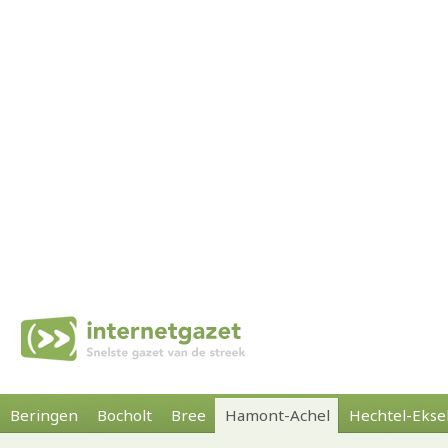
Beringen
Bocholt
Bree
Hamont-Achel
Hechtel-Ekse