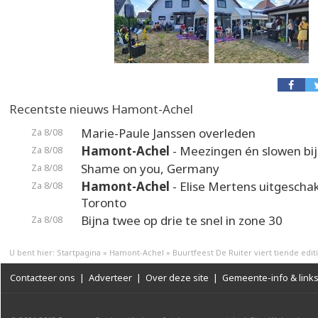
Recentste nieuws Hamont-Achel
Marie-Paule Janssen overleden
Za 8/08
Hamont-Achel
- Meezingen én slowen bij
Za 8/08
Shame on you, Germany
Za 8/08
Hamont-Achel
- Elise Mertens uitgeschak
Za 8/08
Toronto
Bijna twee op drie te snel in zone 30
Za 8/08
U bent hier:
Startpagina
»
Hamont-Achel
»
Buurtfeest De Ruiter viert tiende edit
Contacteer ons
|
Adverteer
|
Over deze site
|
Gemeente-info & link