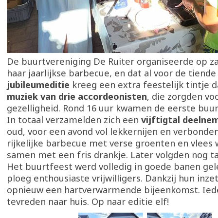
De buurtvereniging De Ruiter organiseerde op zat
haar jaarlijkse barbecue, en dat al voor de tiende
jubileumeditie
kreeg een extra feestelijk tintje 
muziek van drie accordeonisten
, die zorgden vo
gezelligheid. Rond 16 uur kwamen de eerste buu
In totaal verzamelden zich een
vijftigtal deelne
oud, voor een avond vol lekkernijen en verbonde
rijkelijke barbecue met verse groenten en vlees
samen met een fris drankje. Later volgden nog taa
Het buurtfeest werd volledig in goede banen gel
ploeg enthousiaste vrijwilligers. Dankzij hun inze
opnieuw een hartverwarmende bijeenkomst. Ied
tevreden naar huis. Op naar editie elf!