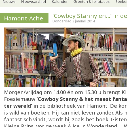
Nieuws
Nieuwsarchief
Kalender
Groeten & felicitaties
Zoeker
'Cowboy Stanny en...' in d
Hamont-Achel
Donderdag 2 januari 2014
Morgen/vrijdag om 14.00 én om 15.30 u brengt K
Foesiemauw
‘Cowboy Stanny & het meest fanta
ter wereld’
in de bibliotheek van Hamont. De kor
is wild van boeken. Hij kan niet leven zonder. Als 
fantastisch vindt, wordt hij zoals het boek. Gister
Kleine Prins, vorige week Alice in Wonderland …