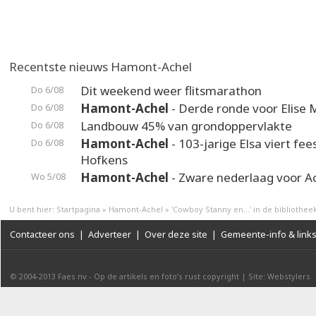
Recentste nieuws Hamont-Achel
Dit weekend weer flitsmarathon
Do 6/08
Hamont-Achel
- Derde ronde voor Elise 
Do 6/08
Landbouw 45% van grondoppervlakte
Do 6/08
Hamont-Achel
- 103-jarige Elsa viert fee
Do 6/08
Hofkens
Hamont-Achel
- Zware nederlaag voor A
Wo 5/08
U bent hier:
Startpagina
»
Hamont-Achel
»
'Cowboy Stanny en...' in de bibliothee
Contacteer ons
|
Adverteer
|
Over deze site
|
Gemeente-info & link
© 2004-2013
Faes nv
-
Op de artikels en foto’s rust copyright
|
Site: Webstylers