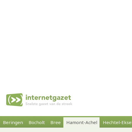
Beringen
Bocholt
Bree
Hamont-Achel
Hechtel-Ekse