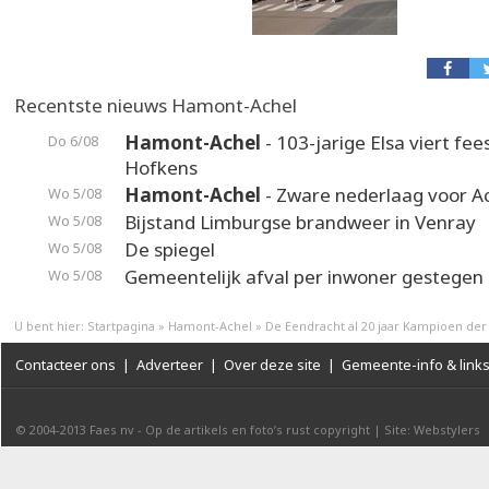
Recentste nieuws Hamont-Achel
Hamont-Achel
- 103-jarige Elsa viert fee
Do 6/08
Hofkens
Hamont-Achel
- Zware nederlaag voor A
Wo 5/08
Bijstand Limburgse brandweer in Venray
Wo 5/08
De spiegel
Wo 5/08
Gemeentelijk afval per inwoner gestegen
Wo 5/08
U bent hier:
Startpagina
»
Hamont-Achel
»
De Eendracht al 20 jaar Kampioen de
Contacteer ons
|
Adverteer
|
Over deze site
|
Gemeente-info & link
© 2004-2013
Faes nv
-
Op de artikels en foto’s rust copyright
|
Site: Webstylers