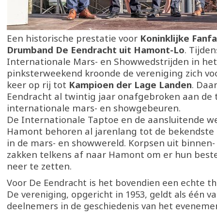
Een historische prestatie voor
Koninklijke Fanf
Drumband De Eendracht uit Hamont-Lo
. Tijde
Internationale Mars- en Showwedstrijden in het
pinksterweekend kroonde de vereniging zich vo
keer op rij tot
Kampioen der Lage Landen
. Daa
Eendracht al twintig jaar onafgebroken aan de 
internationale mars- en showgebeuren.
De Internationale Taptoe en de aansluitende we
Hamont behoren al jarenlang tot de bekendst
in de mars- en showwereld. Korpsen uit binnen-
zakken telkens af naar Hamont om er hun beste
neer te zetten.
Voor De Eendracht is het bovendien een echte th
De vereniging, opgericht in 1953, geldt als één v
deelnemers in de geschiedenis van het eveneme