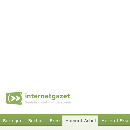
Beringen
Bocholt
Bree
Hamont-Achel
Hechtel-Ekse