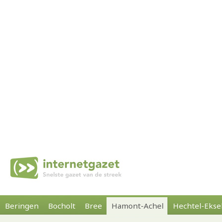
Beringen
Bocholt
Bree
Hamont-Achel
Hechtel-Ekse