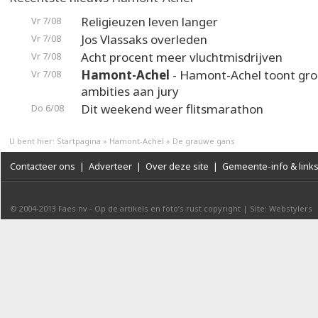
Religieuzen leven langer
Vr 7/08
Jos Vlassaks overleden
Vr 7/08
Acht procent meer vluchtmisdrijven
Vr 7/08
Hamont-Achel
- Hamont-Achel toont gr
Vr 7/08
ambities aan jury
Dit weekend weer flitsmarathon
Do 6/08
U bent hier:
Startpagina
»
Hamont-Achel
»
De grauwe gans
Contacteer ons
|
Adverteer
|
Over deze site
|
Gemeente-info & link
© 2004-2013
Faes nv
-
Op de artikels en foto’s rust copyright
|
Site: Webstylers