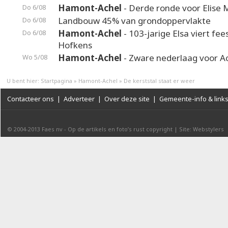
Hamont-Achel
- Derde ronde voor Elise 
Do 6/08
Landbouw 45% van grondoppervlakte
Do 6/08
Hamont-Achel
- 103-jarige Elsa viert fee
Do 6/08
Hofkens
Hamont-Achel
- Zware nederlaag voor A
Wo 5/08
U bent hier:
Startpagina
»
Hamont-Achel
»
De kerststal staat er weer
Contacteer ons
|
Adverteer
|
Over deze site
|
Gemeente-info & link
© 2004-2013
Faes nv
-
Op de artikels en foto’s rust copyright
|
Site: Webstylers