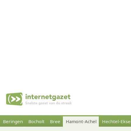
Beringen
Bocholt
Bree
Hamont-Achel
Hechtel-Ekse