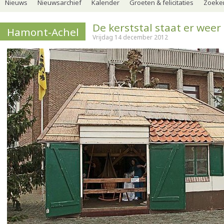
Nieuws
Nieuwsarchief
Kalender
Groeten & felicitaties
Zoeker
De kerststal staat er weer
Hamont-Achel
Vrijdag 14 december 2012