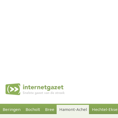
Beringen
Bocholt
Bree
Hamont-Achel
Hechtel-Ekse