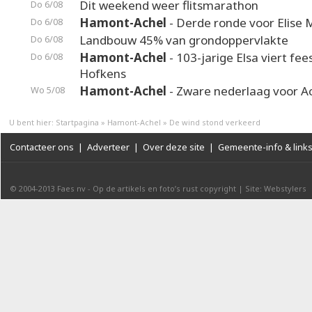
Dit weekend weer flitsmarathon
Do 6/08
Hamont-Achel
- Derde ronde voor Elise 
Do 6/08
Landbouw 45% van grondoppervlakte
Do 6/08
Hamont-Achel
- 103-jarige Elsa viert fee
Do 6/08
Hofkens
Hamont-Achel
- Zware nederlaag voor A
Wo 5/08
U bent hier:
Startpagina
»
Hamont-Achel
»
De wind stond verkeerd
Contacteer ons
|
Adverteer
|
Over deze site
|
Gemeente-info & link
© 2004-2013
Faes nv
-
Op de artikels en foto’s rust copyright
|
Site: Webstylers