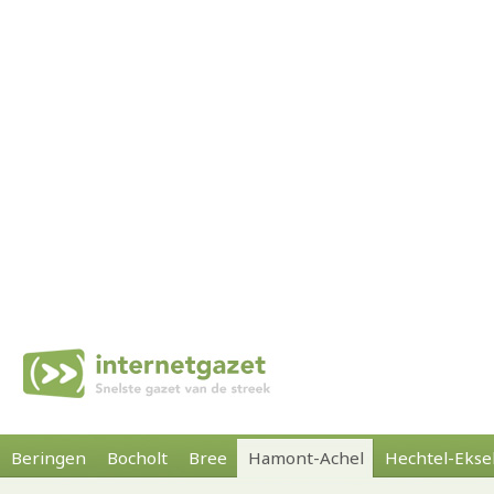
Beringen
Bocholt
Bree
Hamont-Achel
Hechtel-Ekse