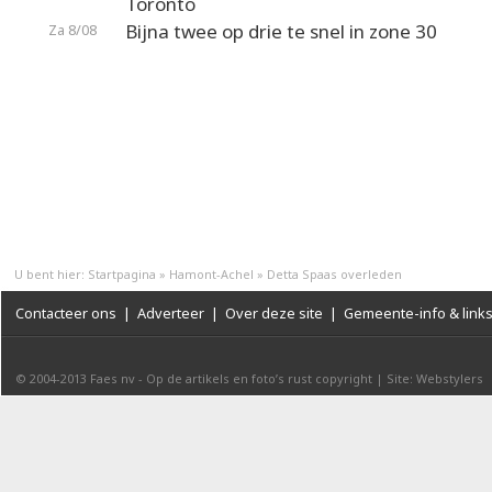
Toronto
Bijna twee op drie te snel in zone 30
Za 8/08
U bent hier:
Startpagina
»
Hamont-Achel
»
Detta Spaas overleden
Contacteer ons
|
Adverteer
|
Over deze site
|
Gemeente-info & link
© 2004-2013
Faes nv
-
Op de artikels en foto’s rust copyright
|
Site: Webstylers