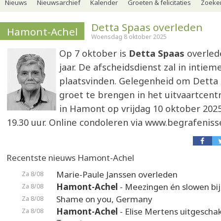
Nieuws
Nieuwsarchief
Kalender
Groeten & felicitaties
Zoeker
Detta Spaas overleden
Hamont-Achel
Woensdag 8 oktober 2025
Op 7 oktober is
Detta Spaas
overlede
jaar. De afscheidsdienst zal in intiem
plaatsvinden. Gelegenheid om Detta 
groet te brengen in het uitvaartce
in Hamont op vrijdag 10 oktober 2025
19.30 uur. Online condoleren via www.begrafeni
Recentste nieuws Hamont-Achel
Marie-Paule Janssen overleden
Za 8/08
Hamont-Achel
- Meezingen én slowen bij
Za 8/08
Shame on you, Germany
Za 8/08
Hamont-Achel
- Elise Mertens uitgeschak
Za 8/08