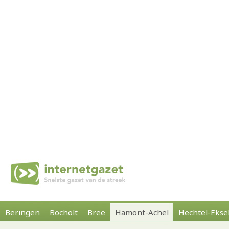
Beringen
Bocholt
Bree
Hamont-Achel
Hechtel-Ekse