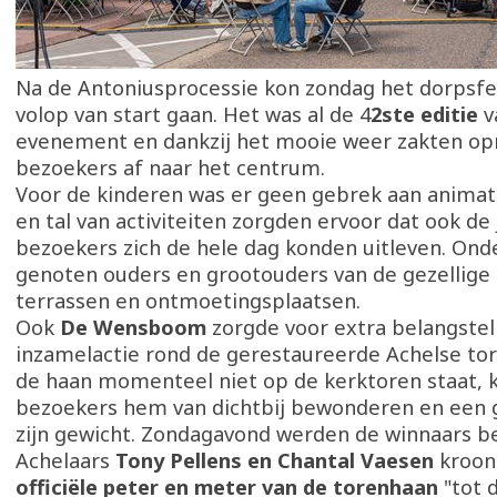
Na de Antoniusprocessie kon zondag het dorpsfe
volop van start gaan. Het was al de 4
2ste editie
v
evenement en dankzij het mooie weer zakten op
bezoekers af naar het centrum.
Voor de kinderen was er geen gebrek aan animat
en tal van activiteiten zorgden ervoor dat ook de
bezoekers zich de hele dag konden uitleven. Ond
genoten ouders en grootouders van de gezellige 
terrassen en ontmoetingsplaatsen.
Ook
De Wensboom
zorgde voor extra belangstel
inzamelactie rond de gerestaureerde Achelse t
de haan momenteel niet op de kerktoren staat,
bezoekers hem van dichtbij bewonderen en een 
zijn gewicht. Zondagavond werden de winnaars 
Achelaars
Tony Pellens en Chantal Vaesen
kroon
officiële peter en meter van de torenhaan
"tot 