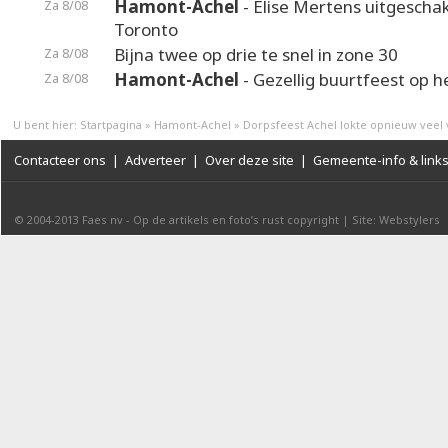
Hamont-Achel
- Elise Mertens uitgeschak
Za 8/08
Toronto
Bijna twee op drie te snel in zone 30
Za 8/08
Hamont-Achel
- Gezellig buurtfeest op 
Za 8/08
U bent hier:
Startpagina
»
Hamont-Achel
»
Dorpsfeest Achel lokte opnieuw veel 
Contacteer ons
|
Adverteer
|
Over deze site
|
Gemeente-info & link
© 2004-2013
Faes nv
-
Op de artikels en foto’s rust copyright
|
Site: Webstylers