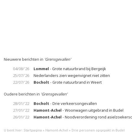
Nieuwere berichten in
'Grensgevallen'
04/08/'26
Lommel
- Grote natuurbrand bij Bergeijk
25/07/'26
Nederlanders zien wegenvignet niet zitten
22/07/'26
Bocholt
- Grote natuurbrand in Weert
Oudere berichten in
'Grensgevallen'
28/01/'22
Bocholt
- Drie verkeersongevallen
27/01/'22
Hamont-Achel
- Woonwagen uitgebrand in Budel
26/01/'22
Hamont-Achel
- Noodverordening rond asielzoekers
U bent hier:
Startpagina
»
Hamont-Achel
»
Drie personen opgepakt in Budel