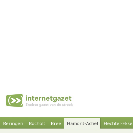
Beringen
Bocholt
Bree
Hamont-Achel
Hechtel-Ekse