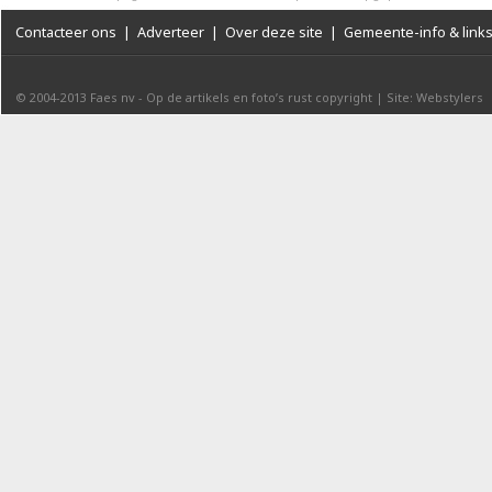
Contacteer ons
|
Adverteer
|
Over deze site
|
Gemeente-info & link
© 2004-2013
Faes nv
-
Op de artikels en foto’s rust copyright
|
Site: Webstylers