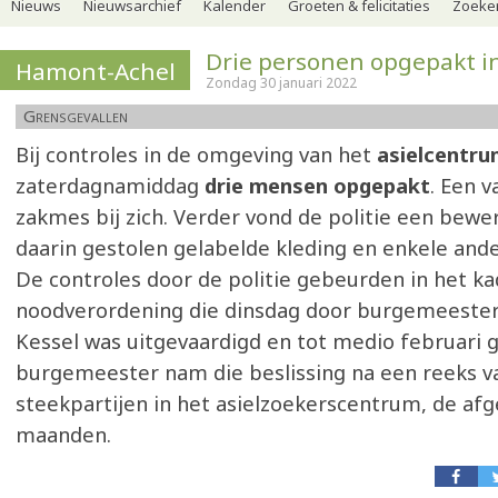
Nieuws
Nieuwsarchief
Kalender
Groeten & felicitaties
Zoeker
Drie personen opgepakt i
Hamont-Achel
Zondag 30 januari 2022
Grensgevallen
Bij controles in de omgeving van het
asielcentru
zaterdagnamiddag
drie mensen opgepakt
. Een 
zakmes bij zich. Verder vond de politie een bewe
daarin gestolen gelabelde kleding en enkele and
De controles door de politie gebeurden in het k
noodverordening die dinsdag door burgemeester
Kessel was uitgevaardigd en tot medio februari g
burgemeester nam die beslissing na een reeks v
steekpartijen in het asielzoekerscentrum, de afg
maanden.