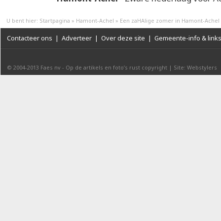
U bent hier:
Startpagina
»
Hamont-Achel
»
Een zaHAlige zomer in Hamont-Achel
Contacteer ons
|
Adverteer
|
Over deze site
|
Gemeente-info & link
© 2004-2013
Faes nv
-
Op de artikels en foto’s rust copyright
|
Site: Webstylers