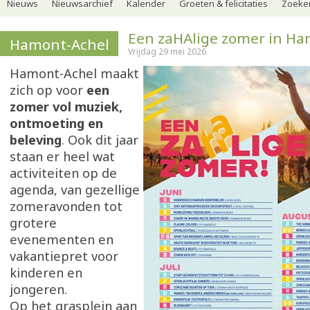
Nieuws
Nieuwsarchief
Kalender
Groeten & felicitaties
Zoeker
Een zaHAlige zomer in Ha
Hamont-Achel
Vrijdag 29 mei 2026
Hamont-Achel maakt
zich op voor
een
zomer vol muziek,
ontmoeting en
beleving
. Ook dit jaar
staan er heel wat
activiteiten op de
agenda, van gezellige
zomeravonden tot
grotere
evenementen en
vakantiepret voor
kinderen en
jongeren.
Op het grasplein aan