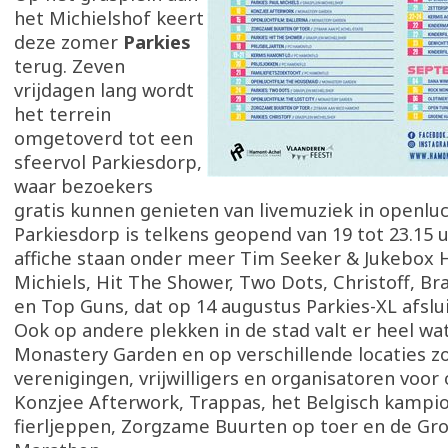
het Michielshof keert
deze zomer
Parkies
terug. Zeven
vrijdagen lang wordt
het terrein
omgetoverd tot een
sfeervol Parkiesdorp,
waar bezoekers
gratis kunnen genieten van livemuziek in openluc
Parkiesdorp is telkens geopend van 19 tot 23.15 u
affiche staan onder meer Tim Seeker & Jukebox 
Michiels, Hit The Shower, Two Dots, Christoff, B
en Top Guns, dat op 14 augustus Parkies-XL afslui
Ook op andere plekken in de stad valt er heel wat
Monastery Garden en op verschillende locaties z
verenigingen, vrijwilligers en organisatoren voor
Konzjee Afterwork, Trappas, het Belgisch kampi
fierljeppen, Zorgzame Buurten op toer en de Gr