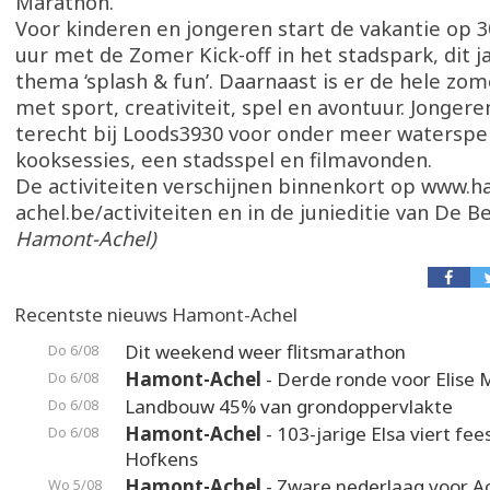
Marathon.
Voor kinderen en jongeren start de vakantie op 3
uur met de Zomer Kick-off in het stadspark, dit ja
thema ‘splash & fun’. Daarnaast is er de hele zo
met sport, creativiteit, spel en avontuur. Jonger
terecht bij Loods3930 voor onder meer waterspel
kooksessies, een stadsspel en filmavonden.
De activiteiten verschijnen binnenkort op www.
achel.be/activiteiten en in de junieditie van De 
Hamont-Achel)
Recentste nieuws Hamont-Achel
Dit weekend weer flitsmarathon
Do 6/08
Hamont-Achel
- Derde ronde voor Elise 
Do 6/08
Landbouw 45% van grondoppervlakte
Do 6/08
Hamont-Achel
- 103-jarige Elsa viert fee
Do 6/08
Hofkens
Hamont-Achel
- Zware nederlaag voor A
Wo 5/08