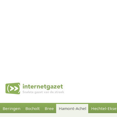
Beringen
Bocholt
Bree
Hamont-Achel
Hechtel-Ekse