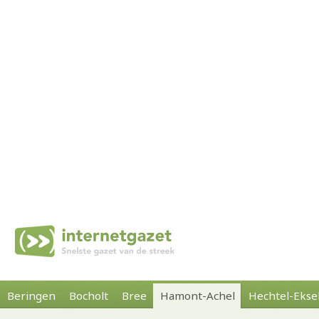
Beringen
Bocholt
Bree
Hamont-Achel
Hechtel-Ekse