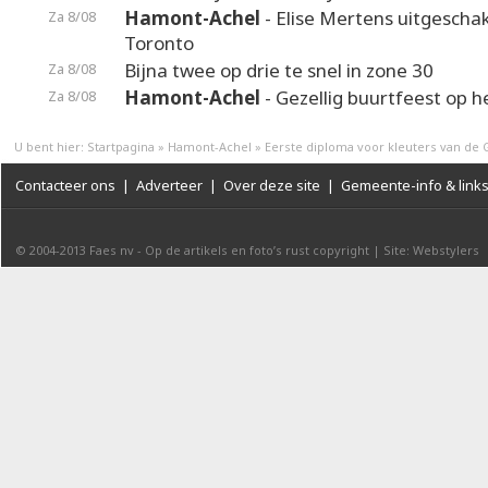
Hamont-Achel
- Elise Mertens uitgeschak
Za 8/08
Toronto
Bijna twee op drie te snel in zone 30
Za 8/08
Hamont-Achel
- Gezellig buurtfeest op 
Za 8/08
U bent hier:
Startpagina
»
Hamont-Achel
»
Eerste diploma voor kleuters van de 
Contacteer ons
|
Adverteer
|
Over deze site
|
Gemeente-info & link
© 2004-2013
Faes nv
-
Op de artikels en foto’s rust copyright
|
Site: Webstylers