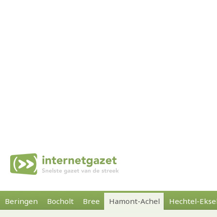
Beringen
Bocholt
Bree
Hamont-Achel
Hechtel-Ekse