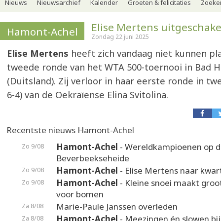
Nieuws
Nieuwsarchief
Kalender
Groeten & felicitaties
Zoeker
Elise Mertens uitgeschake
Hamont-Achel
Zondag 22 juni 2025
Elise Mertens
heeft zich vandaag niet kunnen pl
tweede ronde van het WTA 500-toernooi in Bad
(Duitsland). Zij verloor in haar eerste ronde in tw
6-4) van de Oekraïense Elina Svitolina.
Recentste nieuws Hamont-Achel
Hamont-Achel
- Wereldkampioenen op d
Zo 9/08
Beverbeekseheide
Hamont-Achel
- Elise Mertens naar kwart
Zo 9/08
Hamont-Achel
- Kleine snoei maakt groot
Zo 9/08
voor bomen
Marie-Paule Janssen overleden
Za 8/08
Hamont-Achel
- Meezingen én slowen bij
Za 8/08