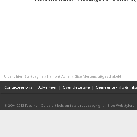
U bent hier:
Startpagina
»
Hamont-Achel
»
Elise Mertens uitgeschakeld
Contacteer ons
|
Adverteer
|
Over deze site
|
Gemeente-info & link
© 2004-2013
Faes nv
-
Op de artikels en foto’s rust copyright
|
Site: Webstylers