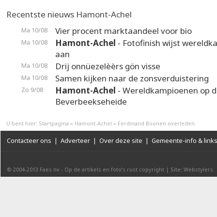
Recentste nieuws Hamont-Achel
Vier procent marktaandeel voor bio
Ma 10/08
Hamont-Achel
- Fotofinish wijst wereld
Ma 10/08
aan
Drij onnüezelèèrs gön visse
Ma 10/08
Samen kijken naar de zonsverduistering
Ma 10/08
Hamont-Achel
- Wereldkampioenen op d
Zo 9/08
Beverbeekseheide
U bent hier:
Startpagina
»
Hamont-Achel
»
Ferdinand Boonen overleden
Contacteer ons
|
Adverteer
|
Over deze site
|
Gemeente-info & link
© 2004-2013
Faes nv
-
Op de artikels en foto’s rust copyright
|
Site: Webstylers