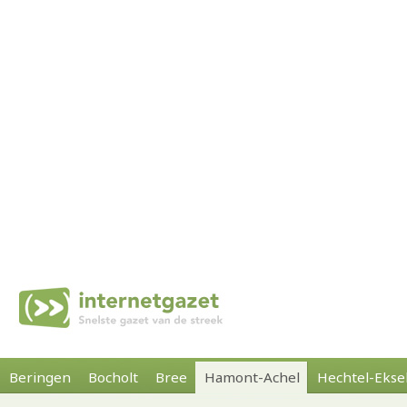
Beringen
Bocholt
Bree
Hamont-Achel
Hechtel-Ekse