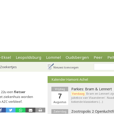
-Eksel
Leopoldsburg
Lommel
Oudsbergen
Peer
Pel
Zoekertjes
Nieuws toevoegen
Kalender Hamont-Achel
Parkies: Bram & Lennert
Vrijdag
r 22u een
fietser
Vandaag
Bram en Lennert zij
7
het ziekenhuis worden
jukebox van Vlaanderen'. Naa
n AZC verbleef.
bekende klassiekers (…)
Augustus
Zootropolis 2 Openluchtf
Zaterdag