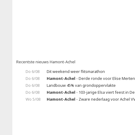
Recentste nieuws Hamont-Achel
Do 6/08
Dit weekend weer flitsmarathon
Do 6/08
Hamont-Achel
- Derde ronde voor Elise Merte
Do 6/08
Landbouw 45% van grondoppervlakte
Do 6/08
Hamont-Achel
- 103-jarige Elsa viert feest in 
Wo 5/08
Hamont-Achel
- Zware nederlaag voor Achel V