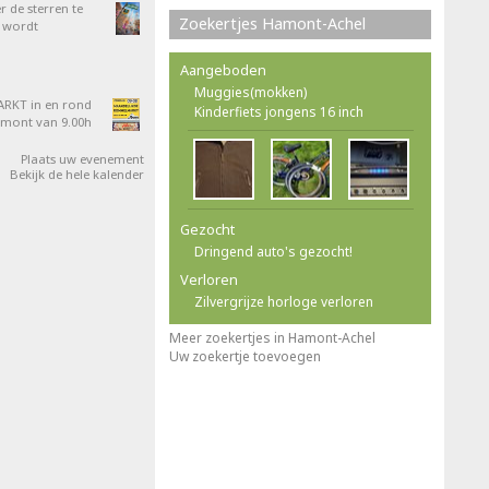
 de sterren te
Zoekertjes Hamont-Achel
 wordt
Aangeboden
Muggies(mokken)
RKT in en rond
Kinderfiets jongens 16 inch
amont van 9.00h
Plaats uw evenement
Bekijk de hele kalender
Gezocht
Dringend auto's gezocht!
Verloren
Zilvergrijze horloge verloren
Meer zoekertjes in Hamont-Achel
Uw zoekertje toevoegen