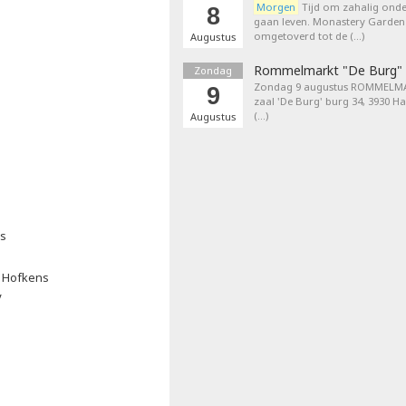
Morgen
Tijd om zahalig onder
8
gaan leven. Monastery Garden
omgetoverd tot de (…)
Augustus
Rommelmarkt "De Burg"
Zondag
Zondag 9 augustus ROMMELMA
9
zaal 'De Burg' burg 34, 3930 H
(…)
Augustus
ns
De Hofkens
V