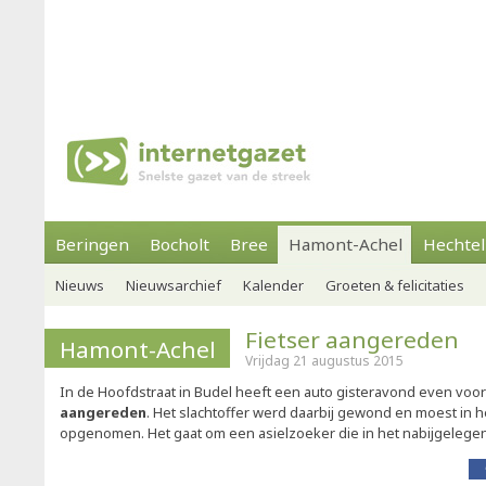
Beringen
Bocholt
Bree
Hamont-Achel
Hechtel
Nieuws
Nieuwsarchief
Kalender
Groeten & felicitaties
Fietser aangereden
Hamont-Achel
Vrijdag 21 augustus 2015
In de Hoofdstraat in Budel heeft een auto gisteravond even voo
aangereden
. Het slachtoffer werd daarbij gewond en moest in 
opgenomen. Het gaat om een asielzoeker die in het nabijgelege