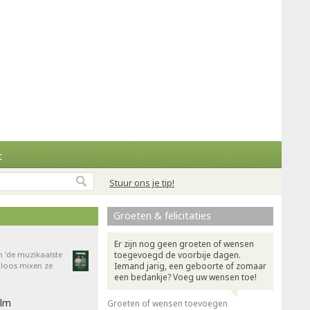
t
Stuur ons je tip!
Groeten & felicitaties
Er zijn nog geen groeten of wensen
n 'de muzikaalste
toegevoegd de voorbije dagen.
dloos mixen ze
Iemand jarig, een geboorte of zomaar
een bedankje? Voeg uw wensen toe!
ilm
Groeten of wensen toevoegen