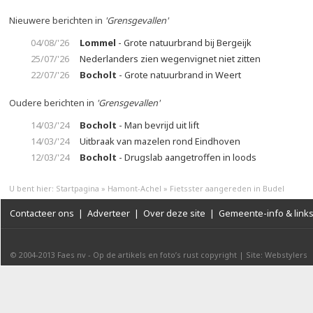
Nieuwere berichten in
'Grensgevallen'
04/08/'26
Lommel
- Grote natuurbrand bij Bergeijk
25/07/'26
Nederlanders zien wegenvignet niet zitten
22/07/'26
Bocholt
- Grote natuurbrand in Weert
Oudere berichten in
'Grensgevallen'
14/03/'24
Bocholt
- Man bevrijd uit lift
14/03/'24
Uitbraak van mazelen rond Eindhoven
12/03/'24
Bocholt
- Drugslab aangetroffen in loods
U bent hier:
Startpagina
»
Hamont-Achel
»
Fietsster aangereden in Budel
Contacteer ons
|
Adverteer
|
Over deze site
|
Gemeente-info & link
© 2004-2013
Faes nv
-
Op de artikels en foto’s rust copyright
|
Site: Webstylers