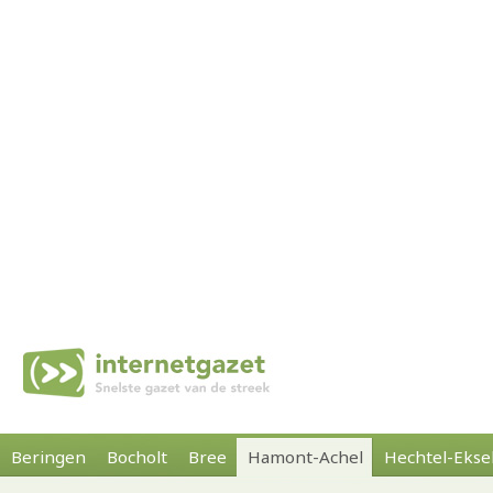
Beringen
Bocholt
Bree
Hamont-Achel
Hechtel-Ekse