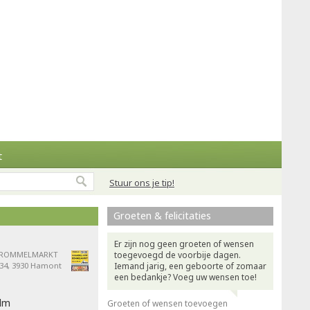
t
Stuur ons je tip!
Groeten & felicitaties
Er zijn nog geen groeten of wensen
s ROMMELMARKT
toegevoegd de voorbije dagen.
 34, 3930 Hamont
Iemand jarig, een geboorte of zomaar
een bedankje? Voeg uw wensen toe!
ilm
Groeten of wensen toevoegen