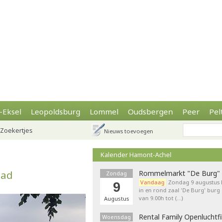
-Eksel
Leopoldsburg
Lommel
Oudsbergen
Peer
Pel
Zoekertjes
Nieuws toevoegen
Kalender Hamont-Achel
aad
Rommelmarkt "De Burg"
Zondag
Vandaag
Zondag 9 augustu
9
in en rond zaal 'De Burg' burg
van 9.00h tot (…)
Augustus
Rental Family Openluchtf
Woensdag