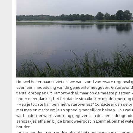
Hoewel het er naar uitziet dat we vanavond van zware regenval g
even een mededeling van de gemeente meegeven. Gisteravond
tiental oproepen uit Hamont-Achel, maar op de meeste plaatsen 
onder meer dank zij het feit dat de straatkolken midden mei nog
- Heb je toch te kampen met wateroverlast? Contacteer dan de bra
met man en macht om je zo spoedig mogelijk te helpen. Hou wel
wachttijden, er wordt voorrang gegeven aan de meest dringende 
zandzakjes afhalen bij de brandweerpost in Lommel, om het wate
houden.
- Het is voorlopig nog onduidelijk of het noodweer van gisteren 