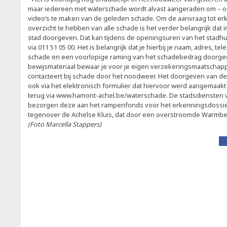
maar iedereen met waterschade wordt alvast aangeraden om – on
video’s te maken van de geleden schade. Om de aanvraag tot er
overzicht te hebben van alle schade is het verder belangrijk dat
stad doorgeven. Dat kan tijdens de openingsuren van het stadhuis
via 011 51 05 00. Het is belangrijk dat je hierbij je naam, adres, 
schade en een voorlopige raming van het schadebedrag doorgeef
bewijsmateriaal bewaar je voor je eigen verzekeringsmaatschappij
contacteert bij schade door het noodweer. Het doorgeven van d
ook via het elektronisch formulier dat hiervoor werd aangemaakt 
terug via www.hamont-achel.be/waterschade. De stadsdiensten 
bezorgen deze aan het rampenfonds voor het erkenningsdossie
tegenover de Achelse Kluis, dat door een overstroomde Warmbee
(Foto Marcella Stappers)