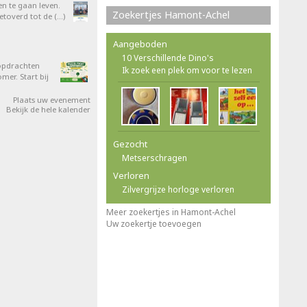
en te gaan leven.
Zoekertjes Hamont-Achel
overd tot de (…)
Aangeboden
10 Verschillende Dino's
opdrachten
Ik zoek een plek om voor te lezen
er. Start bij
Plaats uw evenement
Bekijk de hele kalender
Gezocht
Metserschragen
Verloren
Zilvergrijze horloge verloren
Meer zoekertjes in Hamont-Achel
Uw zoekertje toevoegen