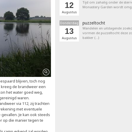
Tijd om zahalig onder de sterr
12
Monastery Garden wordt omget
Augustus
puzzeltocht
Donderdag
Wandelen en uitdagende zoek
13
vormen de puzzeltocht deze zom
bakker (…)
Augustus
espaard blijven, toch nog
 kreeg de brandweer een
kon het water goed weg,
 gereinigd waren.
ndweer via 112, zij trachten
 rekening met eventuele
gevallen. Je kan ook steeds
r op die manier tegen te
als ramp erkend zal worden,