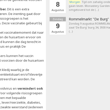
Morgen
Tijd om zahalig onder
8
gaan leven. Monastery Garden
ber.
Dit is een extra
omgetoverd tot de (…)
Augustus
eren. De inenting gaat door
risicogroepen is het
Rommelmarkt "De Burg"
Zondag
 Deze vaccinatie gebeurt bij
Zondag 9 augustus ROMMELMA
9
zaal 'De Burg' burg 34, 3930 H
(…)
Augustus
s het vaccinatiemoment dat naar
ezen de huisartsen ervoor om
ld kunnen die dag terecht in
uis en praktijk De
ssers kunnen het vaccin
dt voorzien door de huisartsen
 kledij waarbij je de
ntiteitskaart en/of klevertje
gistreerd kan worden. De
ovidvirus en
vermindert ook
 Voor volgende risicogroepen
onen met bepaalde
ever/nierziekte, diabetes,
erzwakte weerstand (iedereen