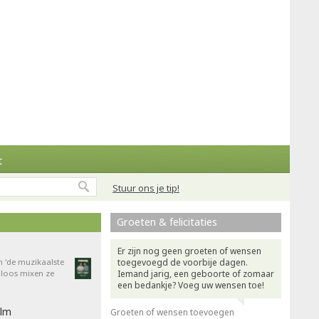
t
Stuur ons je tip!
Groeten & felicitaties
Er zijn nog geen groeten of wensen
n 'de muzikaalste
toegevoegd de voorbije dagen.
dloos mixen ze
Iemand jarig, een geboorte of zomaar
een bedankje? Voeg uw wensen toe!
ilm
Groeten of wensen toevoegen