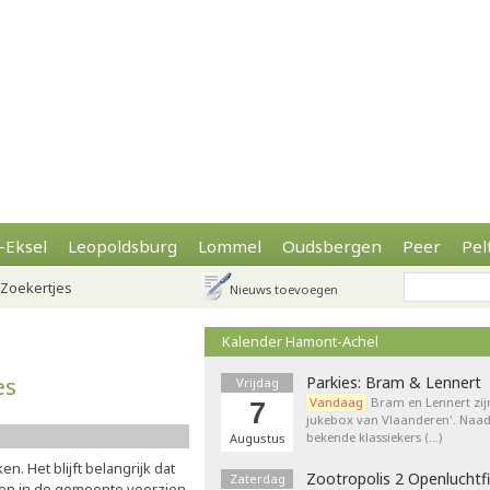
-Eksel
Leopoldsburg
Lommel
Oudsbergen
Peer
Pel
Zoekertjes
Nieuws toevoegen
Kalender Hamont-Achel
es
Parkies: Bram & Lennert
Vrijdag
Vandaag
Bram en Lennert zij
7
jukebox van Vlaanderen'. Naa
bekende klassiekers (…)
Augustus
. Het blijft belangrijk dat
Zootropolis 2 Openluchtf
Zaterdag
jken in de gemeente voorzien