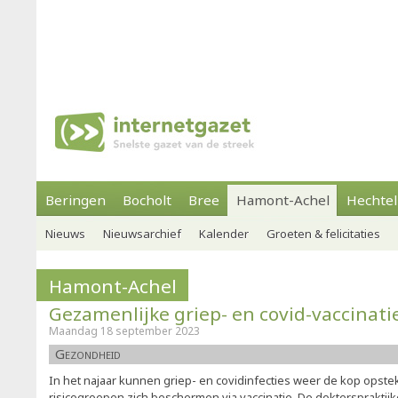
Beringen
Bocholt
Bree
Hamont-Achel
Hechtel
Nieuws
Nieuwsarchief
Kalender
Groeten & felicitaties
Hamont-Achel
Gezamenlijke griep- en covid-vaccinati
Maandag 18 september 2023
Gezondheid
In het najaar kunnen griep- en covidinfecties weer de kop opsteken
risicogroepen zich beschermen via vaccinatie. De doktersprakti