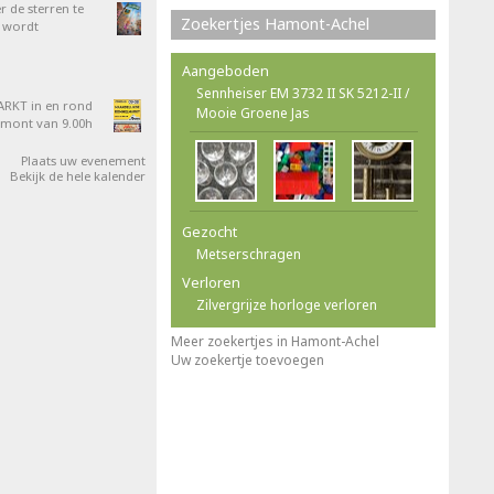
 de sterren te
Zoekertjes Hamont-Achel
 wordt
Aangeboden
Sennheiser EM 3732 II SK 5212-II /
RKT in en rond
Mooie Groene Jas
amont van 9.00h
Plaats uw evenement
Bekijk de hele kalender
Gezocht
Metserschragen
Verloren
Zilvergrijze horloge verloren
Meer zoekertjes in Hamont-Achel
Uw zoekertje toevoegen