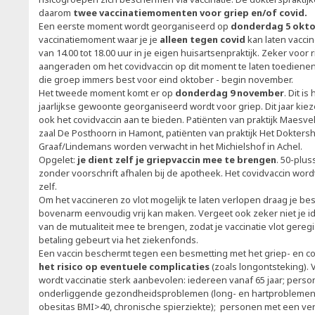
daarom
twee vaccinatiemomenten voor griep en/of covid.
Een eerste moment wordt georganiseerd op
donderdag 5 okto
vaccinatiemoment waar je je
alleen tegen covid
kan laten vaccin
van 14.00 tot 18.00 uur in je eigen huisartsenpraktijk. Zeker voor 
aangeraden om het covidvaccin op dit moment te laten toedienen.
die groep immers best voor eind oktober - begin november.
Het tweede moment komt er op
donderdag 9 november
. Dit i
jaarlijkse gewoonte georganiseerd wordt voor griep. Dit jaar ki
ook het covidvaccin aan te bieden. Patiënten van praktijk Maesve
zaal De Posthoorn in Hamont, patiënten van praktijk Het Doktersh
Graaf/Lindemans worden verwacht in het Michielshof in Achel.
Opgelet:
je dient zelf je griepvaccin mee te brengen
. 50-plu
zonder voorschrift afhalen bij de apotheek. Het covidvaccin wor
zelf.
Om het vaccineren zo vlot mogelijk te laten verlopen draag je best
bovenarm eenvoudig vrij kan maken. Vergeet ook zeker niet je ide
van de mutualiteit mee te brengen, zodat je vaccinatie vlot gere
betaling gebeurt via het ziekenfonds.
Een vaccin beschermt tegen een besmetting met het griep- en c
het risico op eventuele complicaties
(zoals longontsteking).
wordt vaccinatie sterk aanbevolen: iedereen vanaf 65 jaar; pers
onderliggende gezondheidsproblemen (long- en hartproblemen, l
obesitas BMI>40, chronische spierziekte); personen met een v