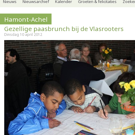
Nieuws
Nieuwsarchief
Kalender
Groeten & felicitaties
Zoeker
Hamont-Achel
Gezellige paasbrunch bij de Vlasrooters
Dinsdag 10 april 2012