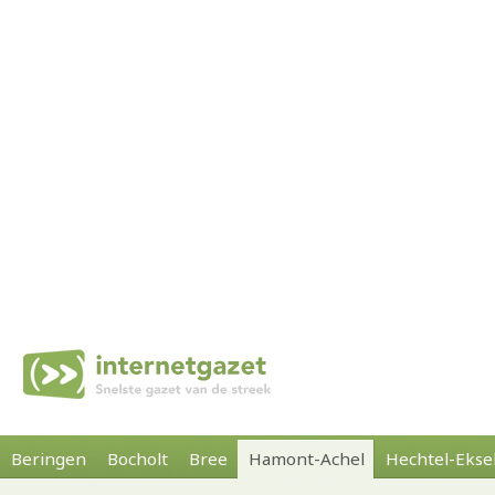
Beringen
Bocholt
Bree
Hamont-Achel
Hechtel-Ekse