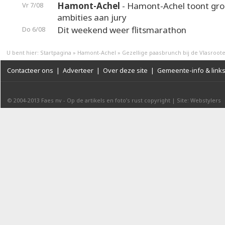
Hamont-Achel
- Hamont-Achel toont gr
Vr 7/08
ambities aan jury
Dit weekend weer flitsmarathon
Do 6/08
U bent hier:
Startpagina
»
Hamont-Achel
»
Gezellige paasbrunch bij de Vlasroot
Contacteer ons
|
Adverteer
|
Over deze site
|
Gemeente-info & link
© 2004-2013
Faes nv
-
Op de artikels en foto’s rust copyright
|
Site: Webstylers