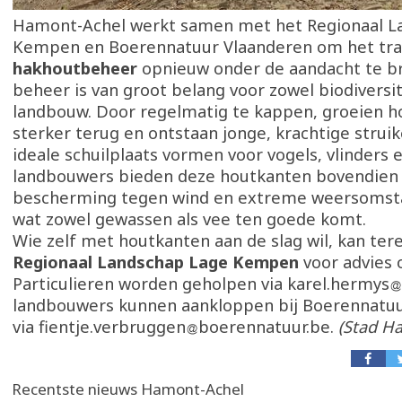
Hamont-Achel werkt samen met het Regionaal L
Kempen en Boerennatuur Vlaanderen om het tra
hakhoutbeheer
opnieuw onder de aandacht te b
beheer is van groot belang voor zowel biodiversit
landbouw. Door regelmatig te kappen, groeien 
sterker terug en ontstaan jonge, krachtige strui
ideale schuilplaats vormen voor vogels, vlinders e
landbouwers bieden deze houtkanten bovendien 
bescherming tegen wind en extreme weersomst
wat zowel gewassen als vee ten goede komt.
Wie zelf met houtkanten aan de slag wil, kan tere
Regionaal Landschap Lage Kempen
voor advies 
Particulieren worden geholpen via karel.hermys
landbouwers kunnen aankloppen bij Boerennatu
via fientje.verbruggen
boerennatuur.be.
(Stad H
Recentste nieuws Hamont-Achel