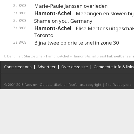
Marie-Paule Janssen overleden
Za 8/08
Hamont-Achel
- Meezingen én slowen bij
Za 8/08
Shame on you, Germany
Za 8/08
Hamont-Achel
- Elise Mertens uitgeschak
Za 8/08
Toronto
Bijna twee op drie te snel in zone 30
Za 8/08
U bent hier:
Startpagina
»
Hamont-Achel
»
Hamont-Achel blaast hakhoutbeheer n
Contacteer ons
|
Adverteer
|
Over deze site
|
Gemeente-info & link
© 2004-2013
Faes nv
-
Op de artikels en foto’s rust copyright
|
Site: Webstylers