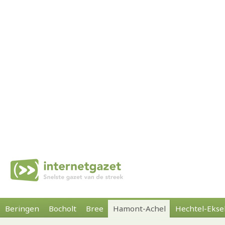
Beringen
Bocholt
Bree
Hamont-Achel
Hechtel-Ekse