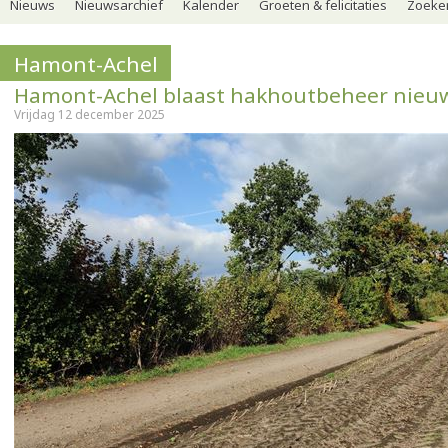
Nieuws
Nieuwsarchief
Kalender
Groeten & felicitaties
Zoeker
Hamont-Achel
Hamont-Achel blaast hakhoutbeheer nieuw
Vrijdag 12 december 2025