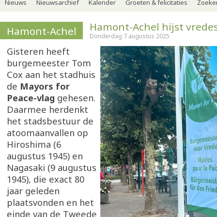
Nieuws
Nieuwsarchief
Kalender
Groeten & felicitaties
Zoeker
Hamont-Achel hijst vrede
Hamont-Achel
Donderdag 7 augustus 2025
Gisteren heeft
burgemeester Tom
Cox aan het stadhuis
de
Mayors for
Peace-vlag
gehesen.
Daarmee herdenkt
het stadsbestuur de
atoomaanvallen op
Hiroshima (6
augustus 1945) en
Nagasaki (9 augustus
1945), die exact 80
jaar geleden
plaatsvonden en het
einde van de Tweede