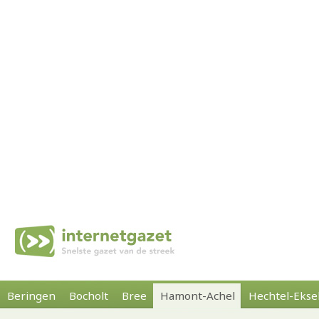
Beringen
Bocholt
Bree
Hamont-Achel
Hechtel-Ekse