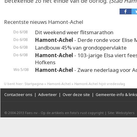
betekende zo het einde van de oorlog.
(Stad Ham
Recentste nieuws Hamont-Achel
Dit weekend weer flitsmarathon
Do 6/08
Hamont-Achel
- Derde ronde voor Elise 
Do 6/08
Landbouw 45% van grondoppervlakte
Do 6/08
Hamont-Achel
- 103-jarige Elsa viert fee
Do 6/08
Hofkens
Hamont-Achel
- Zware nederlaag voor A
Wo 5/08
U bent hier:
Startpagina
»
Hamont-Achel
»
Hamont-Achel hijst vredesvlag
Contacteer ons
|
Adverteer
|
Over deze site
|
Gemeente-info & link
© 2004-2013
Faes nv
-
Op de artikels en foto’s rust copyright
|
Site: Webstylers