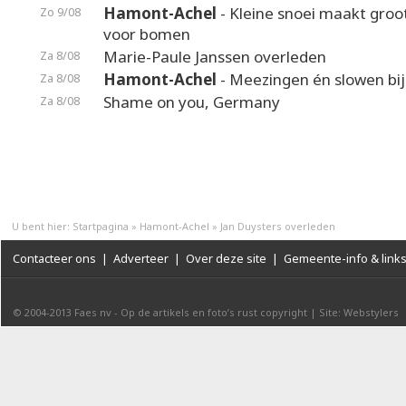
Hamont-Achel
- Kleine snoei maakt groot
Zo 9/08
voor bomen
Marie-Paule Janssen overleden
Za 8/08
Hamont-Achel
- Meezingen én slowen bij
Za 8/08
Shame on you, Germany
Za 8/08
U bent hier:
Startpagina
»
Hamont-Achel
»
Jan Duysters overleden
Contacteer ons
|
Adverteer
|
Over deze site
|
Gemeente-info & link
© 2004-2013
Faes nv
-
Op de artikels en foto’s rust copyright
|
Site: Webstylers