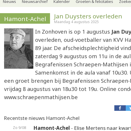
Nieuws
Nieuwsarchief
Kalender
Groeten & felicitaties
Zoeker
Jan Duysters overleden
Hamont-Achel
Maandag 4 augustus 2025
In Zonhoven is op 1 augustus
Jan Du
overleden, oud-voetballer van KVV H
89 jaar. De afscheidsplechtigheid vin
zaterdag 9 augustus om 11u in de aul
Begrafenissen Schraepen-Mathijsen 
Samenkomst in de aula vanaf 10u30. 
een groet brengen bij Begrafenissen Schraepen-
vrijdag 8 augustus van 18u30 tot 19u. Online cond
www.schraepenmathijsen.be
Recentste nieuws Hamont-Achel
Hamont-Achel
- Elise Mertens naar kwart
Zo 9/08