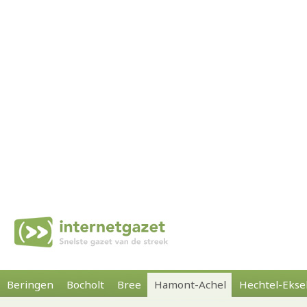
Beringen
Bocholt
Bree
Hamont-Achel
Hechtel-Ekse