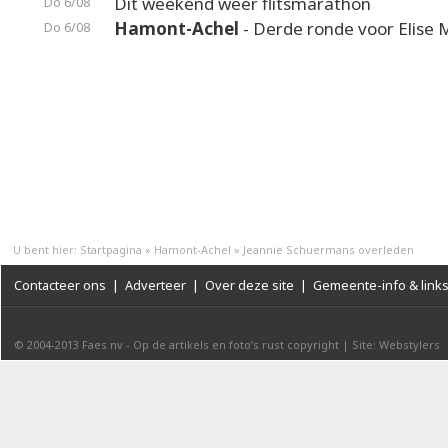
Dit weekend weer flitsmarathon
Do 6/08
Hamont-Achel
- Derde ronde voor Elise 
Do 6/08
U bent hier:
Startpagina
»
Hamont-Achel
»
Jeannie Schuermans overleden
Contacteer ons
|
Adverteer
|
Over deze site
|
Gemeente-info & link
© 2004-2013
Faes nv
-
Op de artikels en foto’s rust copyright
|
Site: Webstylers