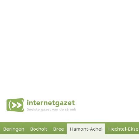
Beringen
Bocholt
Bree
Hamont-Achel
Hechtel-Ekse