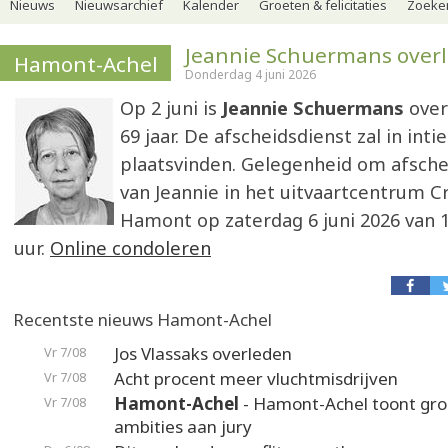
Nieuws
Nieuwsarchief
Kalender
Groeten & felicitaties
Zoeker
Jeannie Schuermans over
Hamont-Achel
Donderdag 4 juni 2026
Op 2 juni is
Jeannie Schuermans
over
69 jaar. De afscheidsdienst zal in int
plaatsvinden. Gelegenheid om afsch
van Jeannie in het uitvaartcentrum C
Hamont op zaterdag 6 juni 2026 van 1
uur.
Online condoleren
Recentste nieuws Hamont-Achel
Jos Vlassaks overleden
Vr 7/08
Acht procent meer vluchtmisdrijven
Vr 7/08
Hamont-Achel
- Hamont-Achel toont gr
Vr 7/08
ambities aan jury