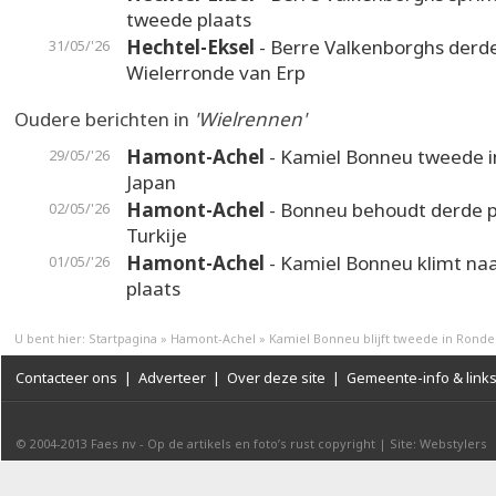
tweede plaats
Hechtel-Eksel
- Berre Valkenborghs derde
31/05/'26
Wielerronde van Erp
Oudere berichten in
'Wielrennen'
Hamont-Achel
- Kamiel Bonneu tweede i
29/05/'26
Japan
Hamont-Achel
- Bonneu behoudt derde p
02/05/'26
Turkije
Hamont-Achel
- Kamiel Bonneu klimt na
01/05/'26
plaats
U bent hier:
Startpagina
»
Hamont-Achel
»
Kamiel Bonneu blijft tweede in Ronde
Contacteer ons
|
Adverteer
|
Over deze site
|
Gemeente-info & link
© 2004-2013
Faes nv
-
Op de artikels en foto’s rust copyright
|
Site: Webstylers