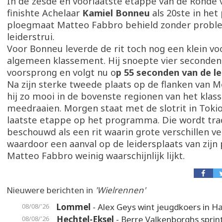
In de zesde en voorlaatste etappe van de Ronde 
finishte Achelaar
Kamiel Bonneu
als 20ste in het 
ploegmaat Matteo Fabbro behield zonder probl
leiderstrui.
Voor Bonneu leverde de rit toch nog een klein vo
algemeen klassement. Hij snoepte vier seconden 
voorsprong en volgt nu o
p 55 seconden van de le
Na zijn sterke tweede plaats op de flanken van Mo
hij zo mooi in de bovenste regionen van het kla
meedraaien. Morgen staat met de slotrit in Toki
laatste etappe op het programma. Die wordt trad
beschouwd als een rit waarin grote verschillen v
waardoor een aanval op de leidersplaats van zij
Matteo Fabbro weinig waarschijnlijk lijkt.
Nieuwere berichten in
'Wielrennen'
Lommel
- Alex Geys wint jeugdkoers in 
08/08/'26
Hechtel-Eksel
- Berre Valkenborghs sprin
08/08/'26