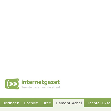
Beringen
Bocholt
Bree
Hamont-Achel
Hechtel-Ekse