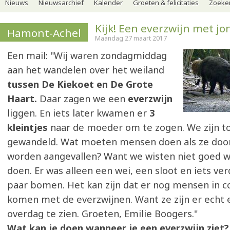
Nieuws
Nieuwsarchief
Kalender
Groeten & felicitaties
Zoeker
Kijk! Een everzwijn met j
Hamont-Achel
Maandag 27 maart 2017
Een mail: "Wij waren zondagmiddag
aan het wandelen over het weiland
tussen De Kiekoet en De Grote
Haart.
Daar zagen we een
everzwijn
liggen. En iets later kwamen er
3
kleintjes
naar de moeder om te zogen. We zijn t
gewandeld. Wat moeten mensen doen als ze door
worden aangevallen? Want we wisten niet goed 
doen. Er was alleen een wei, een sloot en iets ve
paar bomen. Het kan zijn dat er nog mensen in c
komen met de everzwijnen. Want ze zijn er echt e
overdag te zien. Groeten, Emilie Boogers."
Wat kan je doen wanneer je een everzwijn ziet