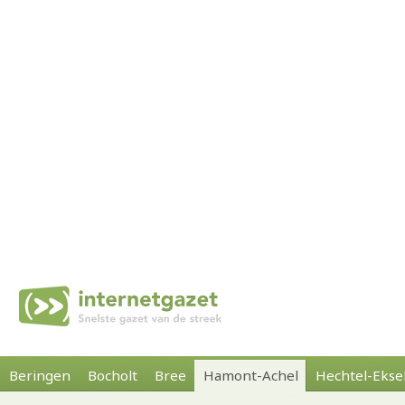
Beringen
Bocholt
Bree
Hamont-Achel
Hechtel-Ekse