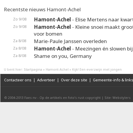
Recentste nieuws Hamont-Achel
Hamont-Achel
- Elise Mertens naar kwart
Zo 9/08
Hamont-Achel
- Kleine snoei maakt groot
Zo 9/08
voor bomen
Marie-Paule Janssen overleden
Za 8/08
Hamont-Achel
- Meezingen én slowen bij
Za 8/08
Shame on you, Germany
Za 8/08
U bent hier:
Startpagina
»
Hamont-Achel
»
Kijk! Een everzwijn met jongen
Contacteer ons
|
Adverteer
|
Over deze site
|
Gemeente-info & link
© 2004-2013
Faes nv
-
Op de artikels en foto’s rust copyright
|
Site: Webstylers