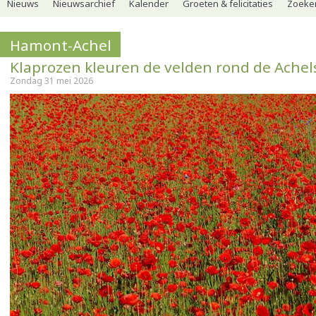
Nieuws
Nieuwsarchief
Kalender
Groeten & felicitaties
Zoeker
Hamont-Achel
Klaprozen kleuren de velden rond de Achels
Zondag 31 mei 2026