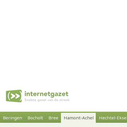
Beringen
Bocholt
Bree
Hamont-Achel
Hechtel-Ekse