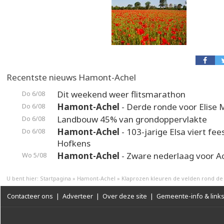
Recentste nieuws Hamont-Achel
Dit weekend weer flitsmarathon
Do 6/08
Hamont-Achel
- Derde ronde voor Elise 
Do 6/08
Landbouw 45% van grondoppervlakte
Do 6/08
Hamont-Achel
- 103-jarige Elsa viert fee
Do 6/08
Hofkens
Hamont-Achel
- Zware nederlaag voor A
Wo 5/08
U bent hier:
Startpagina
»
Hamont-Achel
»
Klaprozen kleuren de velden rond de 
Contacteer ons
|
Adverteer
|
Over deze site
|
Gemeente-info & link