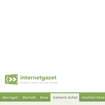
Beringen
Bocholt
Bree
Hamont-Achel
Hechtel-Ekse