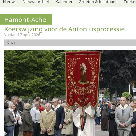
Nieuws
Nieuwsarchief
Kalender
Groeten & felicitaties
Zoeker
Hamont-Achel
Koerswijzing voor de Antoniusprocessie
Vrijdag 17 april 2026
Kerk