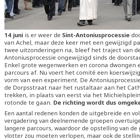
14 juni
is er weer de
Sint-Antoniusprocessie
doo
van Achel, maar deze keer met een gewijzigd pa
twee uitzonderingen na, bleef het traject van d
Antoniusprocessie ongewijzigd sinds de doorsta
Enkel grote wegenwerken en corona dwongen e
parcours af. Nu voert het comité een koerswijzig
vorm van een experiment. De Antoniusprocessie z
de Dorpsstraat naar het rustaltaar aan het Cat
trekken, in plaats van eerst via het Michielsplei
rotonde te gaan.
De richting wordt dus omgek
Een aantal redenen konden de uitgebreide en volt
vergadering van deelnemende groepen overtuige
langere parcours, waardoor de opstelling van de
vlotter zou moeten verlopen, maar ook de stellin