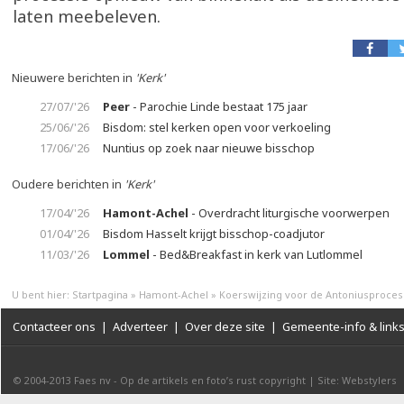
laten meebeleven.
Nieuwere berichten in
'Kerk'
27/07/'26
Peer
- Parochie Linde bestaat 175 jaar
25/06/'26
Bisdom: stel kerken open voor verkoeling
17/06/'26
Nuntius op zoek naar nieuwe bisschop
Oudere berichten in
'Kerk'
17/04/'26
Hamont-Achel
- Overdracht liturgische voorwerpen
01/04/'26
Bisdom Hasselt krijgt bisschop-coadjutor
11/03/'26
Lommel
- Bed&Breakfast in kerk van Lutlommel
U bent hier:
Startpagina
»
Hamont-Achel
»
Koerswijzing voor de Antoniusproces
Contacteer ons
|
Adverteer
|
Over deze site
|
Gemeente-info & link
© 2004-2013
Faes nv
-
Op de artikels en foto’s rust copyright
|
Site: Webstylers