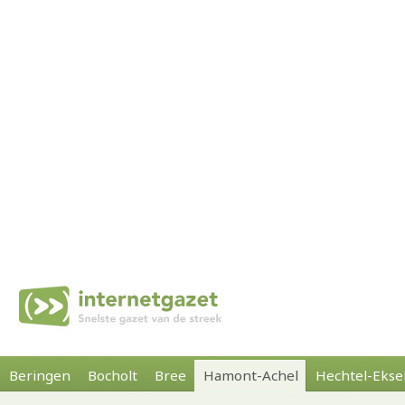
Beringen
Bocholt
Bree
Hamont-Achel
Hechtel-Ekse