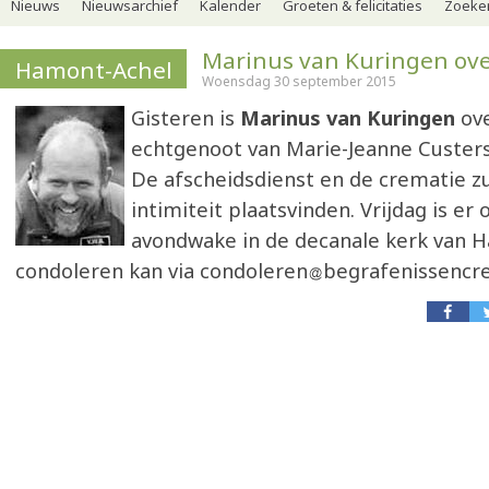
Nieuws
Nieuwsarchief
Kalender
Groeten & felicitaties
Zoeker
Marinus van Kuringen ov
Hamont-Achel
Woensdag 30 september 2015
Gisteren is
Marinus van Kuringen
ove
echtgenoot van Marie-Jeanne Custers. 
De afscheidsdienst en de crematie zul
intimiteit plaatsvinden. Vrijdag is er
avondwake in de decanale kerk van 
condoleren kan via condoleren
begrafenissencr