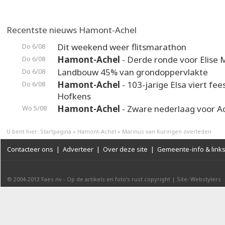
Recentste nieuws Hamont-Achel
Dit weekend weer flitsmarathon
Do 6/08
Hamont-Achel
- Derde ronde voor Elise 
Do 6/08
Landbouw 45% van grondoppervlakte
Do 6/08
Hamont-Achel
- 103-jarige Elsa viert fee
Do 6/08
Hofkens
Hamont-Achel
- Zware nederlaag voor A
Wo 5/08
U bent hier:
Startpagina
»
Hamont-Achel
»
Marinus van Kuringen overleden
Contacteer ons
|
Adverteer
|
Over deze site
|
Gemeente-info & link
© 2004-2013
Faes nv
-
Op de artikels en foto’s rust copyright
|
Site: Webstylers