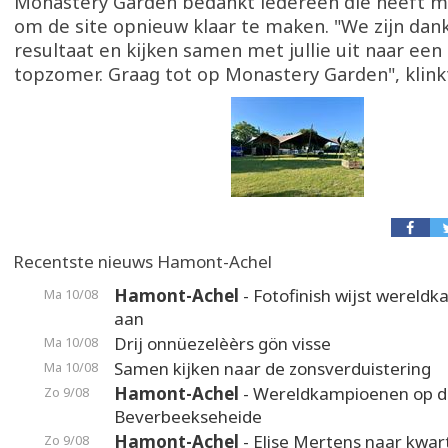
Monastery Garden bedankt iedereen die heeft 
om de site opnieuw klaar te maken. "We zijn dank
resultaat en kijken samen met jullie uit naar een 
topzomer. Graag tot op Monastery Garden", klinkt
Recentste nieuws Hamont-Achel
Hamont-Achel
- Fotofinish wijst wereld
Ma 10/08
aan
Drij onnüezelèèrs gön visse
Ma 10/08
Samen kijken naar de zonsverduistering
Ma 10/08
Hamont-Achel
- Wereldkampioenen op d
Zo 9/08
Beverbeekseheide
Hamont-Achel
- Elise Mertens naar kwart
Zo 9/08