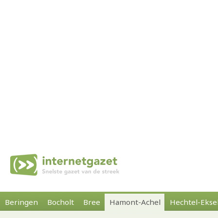
Beringen
Bocholt
Bree
Hamont-Achel
Hechtel-Ekse