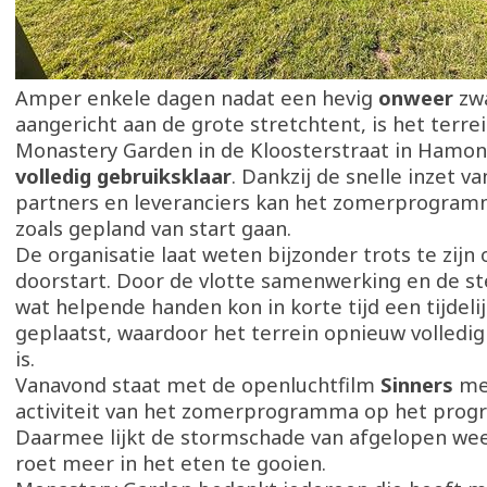
Amper enkele dagen nadat een hevig
onweer
zwa
aangericht aan de grote stretchtent, is het terre
Monastery Garden in de Kloosterstraat in Hamo
volledig gebruiksklaar
. Dankzij de snelle inzet van
partners en leveranciers kan het zomerprogra
zoals gepland van start gaan.
De organisatie laat weten bijzonder trots te zijn 
doorstart. Door de vlotte samenwerking en de st
wat helpende handen kon in korte tijd een tijdel
geplaatst, waardoor het terrein opnieuw volledig
is.
Vanavond staat met de openluchtfilm
Sinners
met
activiteit van het zomerprogramma op het pro
Daarmee lijkt de stormschade van afgelopen we
roet meer in het eten te gooien.