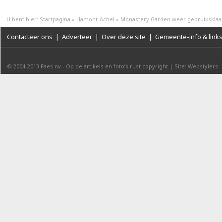
U bent hier:
Startpagina
»
Hamont-Achel
»
Monastery Garden weer gebruiksklaa
Contacteer ons
|
Adverteer
|
Over deze site
|
Gemeente-info & link
© 2004-2013
Faes nv
-
Op de artikels en foto’s rust copyright
|
Site: Webstylers