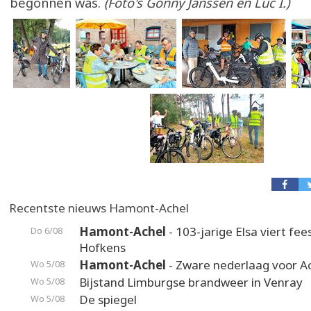
begonnen was.
(Foto's Gonny Janssen en Luc I.)
Recentste nieuws Hamont-Achel
Hamont-Achel
- 103-jarige Elsa viert fee
Do 6/08
Hofkens
Hamont-Achel
- Zware nederlaag voor A
Wo 5/08
Bijstand Limburgse brandweer in Venray
Wo 5/08
De spiegel
Wo 5/08