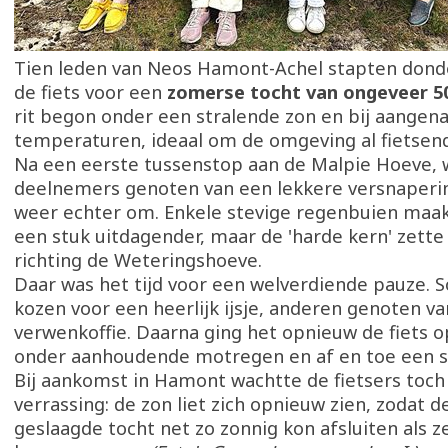
Tien leden van Neos Hamont-Achel stapten donde
de fiets voor een
zomerse tocht van ongeveer 5
rit begon onder een stralende zon en bij aange
temperaturen, ideaal om de omgeving al fietsen
Na een eerste tussenstop aan de Malpie Hoeve, 
deelnemers genoten van een lekkere versnaperin
weer echter om. Enkele stevige regenbuien maak
een stuk uitdagender, maar de 'harde kern' zett
richting de Weteringshoeve.
Daar was het tijd voor een welverdiende pauze.
kozen voor een heerlijk ijsje, anderen genoten v
verwenkoffie. Daarna ging het opnieuw de fiets o
onder aanhoudende motregen en af en toe een st
Bij aankomst in Hamont wachtte de fietsers toc
verrassing: de zon liet zich opnieuw zien, zodat 
geslaagde tocht net zo zonnig kon afsluiten als z