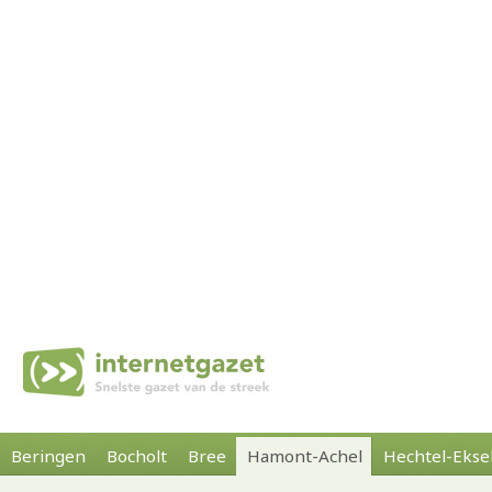
Beringen
Bocholt
Bree
Hamont-Achel
Hechtel-Ekse