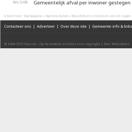
Gemeentelijk afval per inwoner gestegen
Wo 5/08
U bent hier:
Startpagina
»
Hamont-Achel
»
Neosfietsers trotseren zon én regen
Contacteer ons
|
Adverteer
|
Over deze site
|
Gemeente-info & link
© 2004-2013
Faes nv
-
Op de artikels en foto’s rust copyright
|
Site: Webstylers