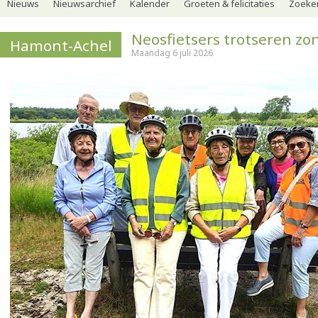
Nieuws
Nieuwsarchief
Kalender
Groeten & felicitaties
Zoeker
Neosfietsers trotseren zo
Hamont-Achel
Maandag 6 juli 2026