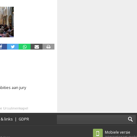
ities aan jury
le Ursulinenkapel
& links
|
GDPR
Mobiele versie
internetgazet.mobi