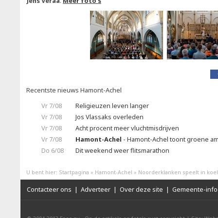
Jens Veraa
.
Meer foto's
Recentste nieuws Hamont-Achel
Vr 7/08
Religieuzen leven langer
Vr 7/08
Jos Vlassaks overleden
Vr 7/08
Acht procent meer vluchtmisdrijven
Vr 7/08
Hamont-Achel
- Hamont-Achel toont groene amb
Do 6/08
Dit weekend weer flitsmarathon
U bent hier:
Startpagina
»
Hamont-Achel
»
Noorderklanken speelt in koe
Contacteer ons
|
Adverteer
|
Over deze site
|
Gemeente-info 