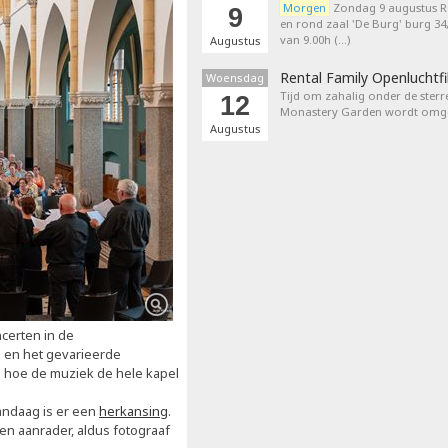
Morgen
Zondag 9 augustus 
9
en rond zaal 'De Burg' burg 3
van 9.00h (…)
Augustus
Rental Family Openluchtf
Woensdag
Tijd om zahalig onder de sterr
12
Monastery Garden wordt omget
Augustus
certen in de
ie en het gevarieerde
de hoe de muziek de hele kapel
andaag is er een
herkansing
.
 aanrader, aldus fotograaf