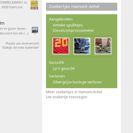
ROMMELMARKT in
Zoekertjes Hamont-Achel
4, 3930 Hamont
Aangeboden
ilm
Antieke spulletjes
en te gaan leven.
Dieselcompressiemeter
overd tot de (…)
Plaats uw evenement
Bekijk de hele kalender
Gezocht
Lp's gezocht
Verloren
Zilvergrijze horloge verloren
Meer zoekertjes in Hamont-Achel
Uw zoekertje toevoegen