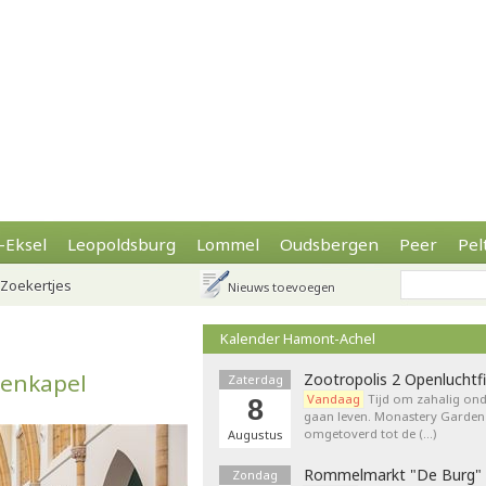
-Eksel
Leopoldsburg
Lommel
Oudsbergen
Peer
Pel
Zoekertjes
Nieuws toevoegen
Kalender Hamont-Achel
nenkapel
Zootropolis 2 Openluchtf
Zaterdag
Vandaag
Tijd om zahalig onde
8
gaan leven. Monastery Garden
omgetoverd tot de (…)
Augustus
Rommelmarkt "De Burg"
Zondag