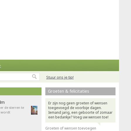
t
Stuur ons je tip!
Groeten & felicitaties
ilm
Er zijn nog geen groeten of wensen
r de sterren te
toegevoegd de voorbije dagen.
 wordt
Iemand jarig, een geboorte of zomaar
een bedankje? Voeg uw wensen toe!
Groeten of wensen toevoegen