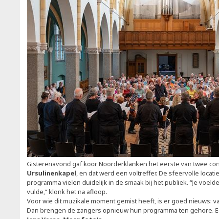
Gisterenavond gaf koor Noorderklanken het eerste van twee con
Ursulinenkapel
, en dat werd een voltreffer. De sfeervolle locat
programma vielen duidelijk in de smaak bij het publiek. “Je voel
vulde,” klonk het na afloop.
Voor wie dit muzikale moment gemist heeft, is er goed nieuws: v
Dan brengen de zangers opnieuw hun programma ten gehore. Een