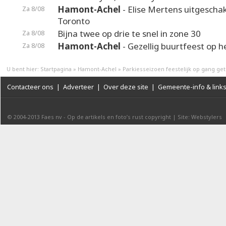
Hamont-Achel
- Elise Mertens uitgeschak
Za 8/08
Toronto
Bijna twee op drie te snel in zone 30
Za 8/08
Hamont-Achel
- Gezellig buurtfeest op 
Za 8/08
U bent hier:
Startpagina
»
Hamont-Achel
»
Parkiesseizoen feestelijk op gang get
Contacteer ons
|
Adverteer
|
Over deze site
|
Gemeente-info & link
© 2004-2013
Faes nv
-
Op de artikels en foto’s rust copyright
|
Site: Webstylers