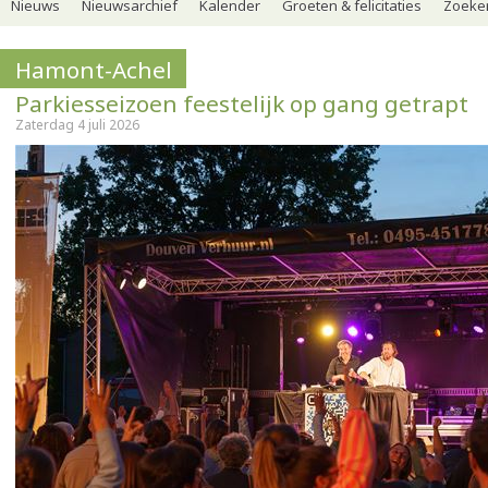
Nieuws
Nieuwsarchief
Kalender
Groeten & felicitaties
Zoeker
Hamont-Achel
Parkiesseizoen feestelijk op gang getrapt
Zaterdag 4 juli 2026