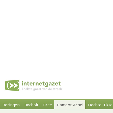
Beringen
Bocholt
Bree
Hamont-Achel
Hechtel-Ekse