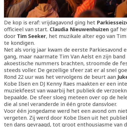
De kop is eraf: vrijdagavond ging het
Parkiessei
officieel van start.
Claudia Nieuwenhuizen
gaf he
door
Tim Seeker
, het muzikale alter ego van Tim
te kondigen.
Net als vorig jaar kwam de eerste Parkiesavond e
gang, maar naarmate Tim Van Aelst en zijn band
akoestische nummers brachten, stroomde de fes
steeds voller. De gezellige sfeer zat er al snel goe
Rond 22 uur was het vervolgens de beurt aan
Juk
Kobe Ilsen en DJ Kenny Raes maakten er een inte
muziekfeest van waarbij het publiek de verzoe
bepaalde. De sfeer sloeg meteen over op de hele
die al snel veranderde in één grote dansvloer.
Voor één jongedame werd het een avond om niet
vergeten. Zij werd door Kobe Ilsen uit het publie
ten dans gevraagd, tot groot enthousiasme van d