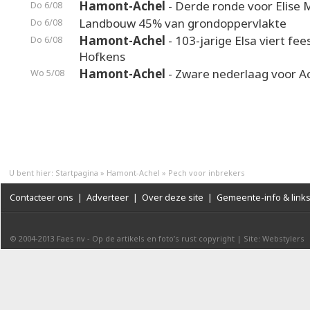
Hamont-Achel
- Derde ronde voor Elise 
Do 6/08
Landbouw 45% van grondoppervlakte
Do 6/08
Hamont-Achel
- 103-jarige Elsa viert fee
Do 6/08
Hofkens
Hamont-Achel
- Zware nederlaag voor A
Wo 5/08
U bent hier:
Startpagina
»
Hamont-Achel
»
Pech voor inbrekers
Contacteer ons
|
Adverteer
|
Over deze site
|
Gemeente-info & link
© 2004-2013
Faes nv
-
Op de artikels en foto’s rust copyright
|
Site: Webstylers