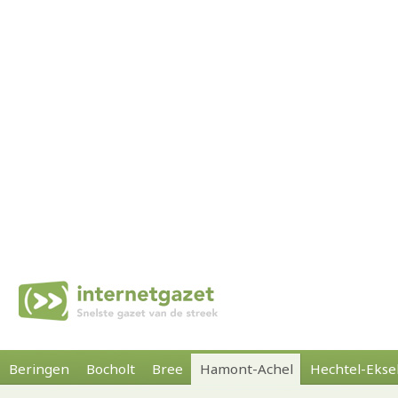
Beringen
Bocholt
Bree
Hamont-Achel
Hechtel-Ekse