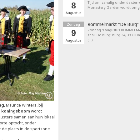
Tijd om zahalig onder de sterr
8
Monastery Garden wordt omget
Augustus
Rommelmarkt "De Burg"
Zondag
Zondag 9 augustus ROMMELMA
9
zaal 'De Burg' burg 34, 3930 H
(…)
Augustus
ng
, Maurice Winters, bij
n
koningsboom
wordt
zusters samen aan hun lokaal
orte optocht, onder
 de plaats in de sportzone