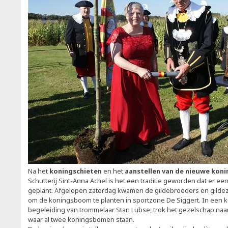
Na het
koningschieten
en het
aanstellen van de nieuwe koni
Schutterij Sint-Anna Achel is het een traditie geworden dat er ee
geplant. Afgelopen zaterdag kwamen de gildebroeders en gilde
om de koningsboom te planten in sportzone De Siggert. In een k
begeleiding van trommelaar Stan Lubse, trok het gezelschap naar
waar al twee koningsbomen staan.