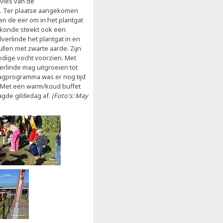
dvies van de
l. Ter plaatse aangekomen
n de eer om in het plantgat
orkonde steekt ook een
ilverlinde het plantgat in en
llen met zwarte aarde. Zijn
odige vocht voorzien. Met
erlinde mag uitgroeien tot
dagprogramma was er nog tijd
. Met een warm/koud buffet
agde gildedag af.
(Foto's: May