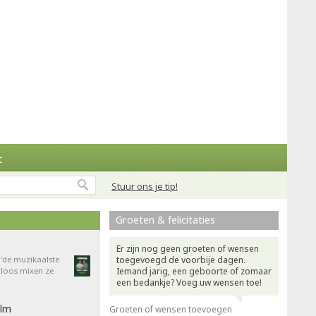
t
Stuur ons je tip!
Groeten & felicitaties
Er zijn nog geen groeten of wensen
'de muzikaalste
toegevoegd de voorbije dagen.
dloos mixen ze
Iemand jarig, een geboorte of zomaar
een bedankje? Voeg uw wensen toe!
ilm
Groeten of wensen toevoegen