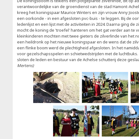
De koningsboom is telkens een potgeplante zilverlinde, dit op a
verantwoordelijke van de groendienst van de stad Hamont-Ache
kreeg het koningspaar Maurice Winters en zijn vrouw Anny Jooste
een oorkonde - in een afgesloten pvc-buis - te leggen. Bij de o
ledenlijst en een lijst met de activiteiten in 2024. Daarna ging de z
mocht de koning de 'troefel' hanteren om het gat verder aan te vu
kleinkinderen mochten met twee gieters de zilverlinde van het n
een heildronk op het nieuwe koningspaar en de wens dat de zilv
een flinke boom werd de plechtigheid afgesloten. In het namid
voor gezelschapsspelen en schietwedstrijden met de luchtbuks
sloten de leden en bestuur van de Achelse schutterij deze gesla
Mertens)