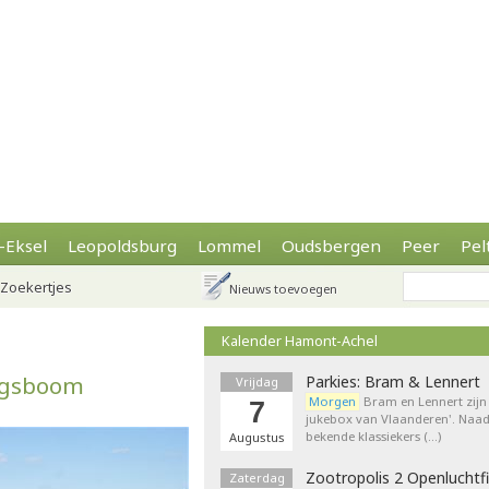
-Eksel
Leopoldsburg
Lommel
Oudsbergen
Peer
Pel
Zoekertjes
Nieuws toevoegen
Kalender Hamont-Achel
ingsboom
Parkies: Bram & Lennert
Vrijdag
Morgen
Bram en Lennert zijn 
7
jukebox van Vlaanderen'. Naa
bekende klassiekers (…)
Augustus
Zootropolis 2 Openluchtf
Zaterdag