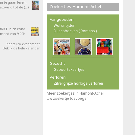
en te gaan leven.
Zoekertjes Hamont-Achel
overd tot de (…)
Aangeboden
Wol snojder
RKT in en rond
3 Leesboeken ( Romans )
amont van 9.00h
Plaats uw evenement
Bekijk de hele kalender
Gezocht
Geboortekaartjes
Verloren
Zilvergrijze horloge verloren
Meer zoekertjes in Hamont-Achel
Uw zoekertje toevoegen