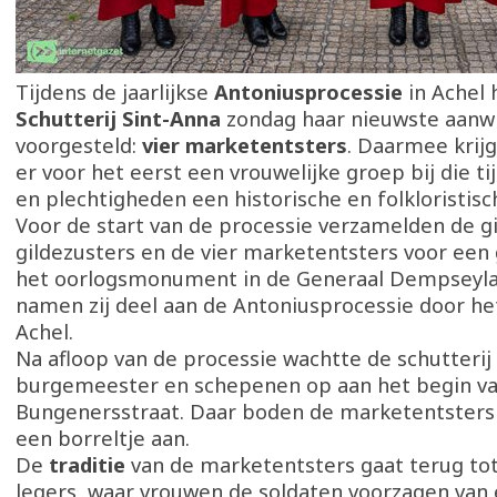
Tijdens de jaarlijkse
Antoniusprocessie
in Achel 
Schutterij Sint-Anna
zondag haar nieuwste aanw
voorgesteld:
vier marketentsters
. Daarmee krijg
er voor het eerst een vrouwelijke groep bij die t
en plechtigheden een historische en folkloristisch
Voor de start van de processie verzamelden de g
gildezusters en de vier marketentsters voor een
het oorlogsmonument in de Generaal Dempseyla
namen zij deel aan de Antoniusprocessie door h
Achel.
Na afloop van de processie wachtte de schutterij
burgemeester en schepenen op aan het begin va
Bungenersstraat. Daar boden de marketentsters 
een borreltje aan.
De
traditie
van de marketentsters gaat terug to
legers, waar vrouwen de soldaten voorzagen van 