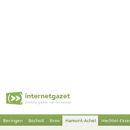
Beringen
Bocholt
Bree
Hamont-Achel
Hechtel-Ekse