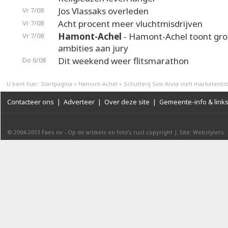
Jos Vlassaks overleden
Vr 7/08
Acht procent meer vluchtmisdrijven
Vr 7/08
Hamont-Achel
- Hamont-Achel toont gr
Vr 7/08
ambities aan jury
Dit weekend weer flitsmarathon
Do 6/08
U bent hier:
Startpagina
»
Hamont-Achel
»
Schutterij Sint-Anna stelt marketents
Contacteer ons
|
Adverteer
|
Over deze site
|
Gemeente-info & link
© 2004-2013
Faes nv
-
Op de artikels en foto’s rust copyright
|
Site: Webstylers