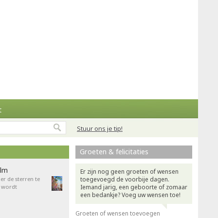
t
Stuur ons je tip!
Groeten & felicitaties
ilm
Er zijn nog geen groeten of wensen
r de sterren te
toegevoegd de voorbije dagen.
 wordt
Iemand jarig, een geboorte of zomaar
een bedankje? Voeg uw wensen toe!
Groeten of wensen toevoegen