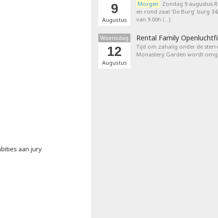
Morgen
Zondag 9 augustus 
9
en rond zaal 'De Burg' burg 3
van 9.00h (…)
Augustus
Rental Family Openluchtf
Woensdag
Tijd om zahalig onder de sterr
12
Monastery Garden wordt omget
Augustus
ities aan jury