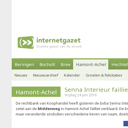
Beringen
Bocholt
Bree
Hamont-Achel
Hechtel
Nieuws
Nieuwsarchief
Kalender
Groeten & felicitaties
Senna Interieur faillie
Hamont-Achel
Vrijdag 24 juni 2016
De rechtbank van Koophandel heeft gisteren de bvba Senna Inte
zetel aan de
Middenweg
in Hamont-Achel failliet verklaard. De 
maar veranderde sindsdien verscheidene keren van naam, doelst