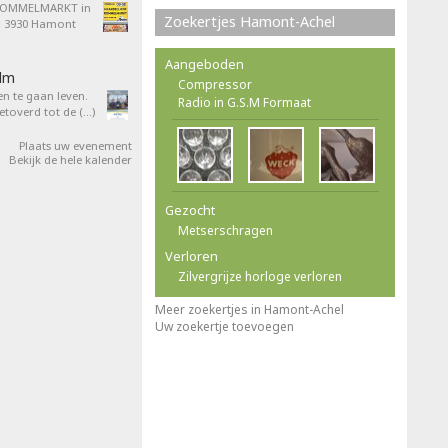
ROMMELMARKT in
Zoekertjes Hamont-Achel
4, 3930 Hamont
Aangeboden
ilm
Compressor
en te gaan leven.
Radio in G.S.M Formaat
overd tot de (…)
Plaats uw evenement
Bekijk de hele kalender
Gezocht
Metserschragen
Verloren
Zilvergrijze horloge verloren
Meer zoekertjes in Hamont-Achel
Uw zoekertje toevoegen