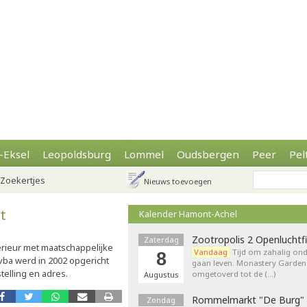
-Eksel
Leopoldsburg
Lommel
Oudsbergen
Peer
Pel
Zoekertjes
Nieuws toevoegen
t
Kalender Hamont-Achel
Zootropolis 2 Openluchtf
Zaterdag
rieur met maatschappelijke
Vandaag
Tijd om zahalig onde
8
bvba werd in 2002 opgericht
gaan leven. Monastery Garden
elling en adres.
omgetoverd tot de (…)
Augustus
Rommelmarkt "De Burg"
Zondag