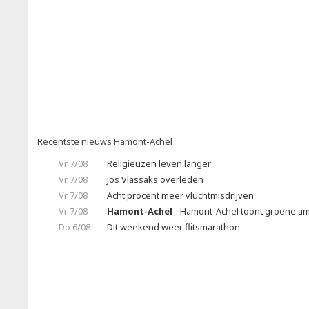
Recentste nieuws Hamont-Achel
Vr 7/08
Religieuzen leven langer
Vr 7/08
Jos Vlassaks overleden
Vr 7/08
Acht procent meer vluchtmisdrijven
Vr 7/08
Hamont-Achel
- Hamont-Achel toont groene amb
Do 6/08
Dit weekend weer flitsmarathon