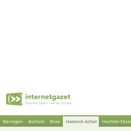
Beringen
Bocholt
Bree
Hamont-Achel
Hechtel-Ekse