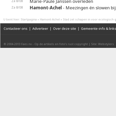
Marie-Paule Janssen overleden
Za 8/08
Hamont-Achel
- Meezingen én slowen bij
Za 8/08
U bent hier:
Startpagina
»
Hamont-Achel
»
Stad zet schapen in voor ecologisch
Contacteer ons
|
Adverteer
|
Over deze site
|
Gemeente-info & link
© 2004-2013
Faes nv
-
Op de artikels en foto’s rust copyright
|
Site: Webstylers