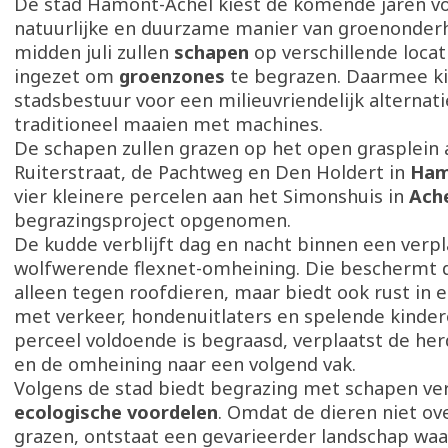
De stad Hamont-Achel kiest de komende jaren v
natuurlijke en duurzame manier van groenonder
midden juli zullen
schapen
op verschillende loca
ingezet om
groenzones
te begrazen. Daarmee ki
stadsbestuur voor een milieuvriendelijk alternati
traditioneel maaien met machines.
De schapen zullen grazen op het open grasplein 
Ruiterstraat, de Pachtweg en Den Holdert in
Ham
vier kleinere percelen aan het Simonshuis in
Ach
begrazingsproject opgenomen.
De kudde verblijft dag en nacht binnen een verpl
wolfwerende flexnet-omheining. Die beschermt d
alleen tegen roofdieren, maar biedt ook rust in
met verkeer, hondenuitlaters en spelende kinder
perceel voldoende is begraasd, verplaatst de he
en de omheining naar een volgend vak.
Volgens de stad biedt begrazing met schapen ver
ecologische voordelen
. Omdat de dieren niet ov
grazen, ontstaat een gevarieerder landschap waa