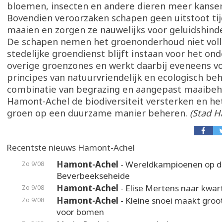
bloemen, insecten en andere dieren meer kansen
Bovendien veroorzaken schapen geen uitstoot ti
maaien en zorgen ze nauwelijks voor geluidshinde
De schapen nemen het groenonderhoud niet volle
stedelijke groendienst blijft instaan voor het on
overige groenzones en werkt daarbij eveneens v
principes van natuurvriendelijk en ecologisch be
combinatie van begrazing en aangepast maaibeh
Hamont-Achel de biodiversiteit versterken en h
groen op een duurzame manier beheren.
(Stad H
Recentste nieuws Hamont-Achel
Hamont-Achel
- Wereldkampioenen op d
Zo 9/08
Beverbeekseheide
Hamont-Achel
- Elise Mertens naar kwart
Zo 9/08
Hamont-Achel
- Kleine snoei maakt groot
Zo 9/08
voor bomen