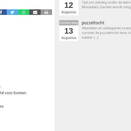
Tijd om zahalig onder de sterr
12
Monastery Garden wordt omget
Augustus
puzzeltocht
Donderdag
Wandelen en uitdagende zoek
13
vormen de puzzeltocht deze zom
bakker (…)
Augustus
s
chil voor bomen
ies