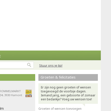
t
Stuur ons je tip!
Groeten & felicitaties
Er zijn nog geen groeten of wensen
s ROMMELMARKT
toegevoegd de voorbije dagen.
 34, 3930 Hamont
Iemand jarig, een geboorte of zomaar
een bedankje? Voeg uw wensen toe!
ilm
Groeten of wensen toevoegen