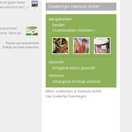
en te gaan leven.
Zoekertjes Hamont-Achel
overd tot de (…)
Aangeboden
Eenden
opdrachten
3 Leesboeken ( Romans )
er. Start bij
Plaats uw evenement
Bekijk de hele kalender
Gezocht
Dringend auto's gezocht!
Verloren
Zilvergrijze horloge verloren
Meer zoekertjes in Hamont-Achel
Uw zoekertje toevoegen