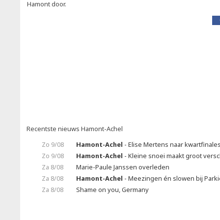
Hamont door.
Recentste nieuws Hamont-Achel
Zo 9/08
Hamont-Achel
- Elise Mertens naar kwartfinale
Zo 9/08
Hamont-Achel
- Kleine snoei maakt groot vers
Za 8/08
Marie-Paule Janssen overleden
Za 8/08
Hamont-Achel
- Meezingen én slowen bij Park
Za 8/08
Shame on you, Germany