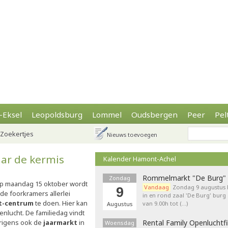
-Eksel
Leopoldsburg
Lommel
Oudsbergen
Peer
Pel
Zoekertjes
Nieuws toevoegen
ar de kermis
Kalender Hamont-Achel
Rommelmarkt "De Burg"
Zondag
Op maandag 15 oktober wordt
Vandaag
Zondag 9 augustu
9
de foorkramers allerlei
in en rond zaal 'De Burg' burg
-centrum
te doen. Hier kan
van 9.00h tot (…)
Augustus
penlucht. De familiedag vindt
rigens ook de
jaarmarkt
in
Rental Family Openluchtf
Woensdag