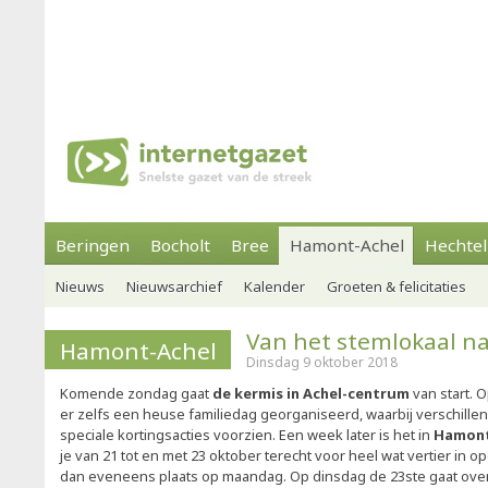
Beringen
Bocholt
Bree
Hamont-Achel
Hechtel
Nieuws
Nieuwsarchief
Kalender
Groeten & felicitaties
Van het stemlokaal na
Hamont-Achel
Dinsdag 9 oktober 2018
Komende zondag gaat
de kermis in Achel-centrum
van start. 
er zelfs een heuse familiedag georganiseerd, waarbij verschillen
speciale kortingsacties voorzien. Een week later is het in
Hamont
je van 21 tot en met 23 oktober terecht voor heel wat vertier in o
dan eveneens plaats op maandag. Op dinsdag de 23ste gaat ove