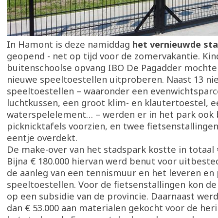
In Hamont is deze namiddag
het vernieuwde st
geopend - net op tijd voor de zomervakantie. Ki
buitenschoolse opvang IBO De Pagadder mochten
nieuwe speeltoestellen uitproberen. Naast 13 n
speeltoestellen – waaronder een evenwichtsparc
luchtkussen, een groot klim- en klautertoestel, 
waterspelelement… – werden er in het park ook
picknicktafels voorzien, en twee fietsenstallinge
eentje overdekt.
De make-over van het stadspark kostte in totaal 
Bijna € 180.000 hiervan werd benut voor uitbest
de aanleg van een tennismuur en het leveren en 
speeltoestellen. Voor de fietsenstallingen kon d
op een subsidie van de provincie. Daarnaast wer
dan € 53.000 aan materialen gekocht voor de heri