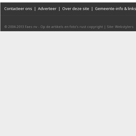
Contacteer ons
|
Adverteer
|
Over deze site
|
Gemeente-info & link
© 2004-2013
Faes nv
-
Op de artikels en foto’s rust copyright
|
Site: Webstylers