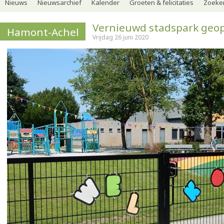
Nieuws
Nieuwsarchief
Kalender
Groeten & felicitaties
Zoeker
Vernieuwd stadspark geo
Hamont-Achel
Vrijdag 26 juni 2020