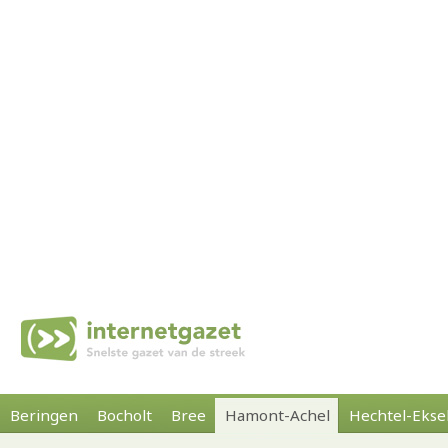
Beringen
Bocholt
Bree
Hamont-Achel
Hechtel-Ekse