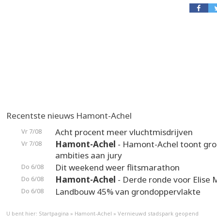
Recentste nieuws Hamont-Achel
Acht procent meer vluchtmisdrijven
Vr 7/08
Hamont-Achel
- Hamont-Achel toont gr
Vr 7/08
ambities aan jury
Dit weekend weer flitsmarathon
Do 6/08
Hamont-Achel
- Derde ronde voor Elise 
Do 6/08
Landbouw 45% van grondoppervlakte
Do 6/08
U bent hier:
Startpagina
»
Hamont-Achel
»
Vernieuwd stadspark geopend